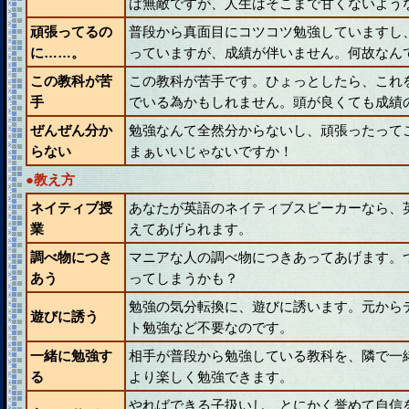
ば無敵ですが、人生はそこまで甘くないよう
頑張ってるの
普段から真面目にコツコツ勉強していますし
に……。
っていますが、成績が伴いません。何故なん
この教科が苦
この教科が苦手です。ひょっとしたら、これ
手
でいる為かもしれません。頭が良くても成績
ぜんぜん分か
勉強なんて全然分からないし、頑張ったって
らない
まぁいいじゃないですか！
●教え方
ネイティブ授
あなたが英語のネイティブスピーカーなら、
業
えてあげられます。
調べ物につき
マニアな人の調べ物につきあってあげます。
あう
ってしまうかも？
勉強の気分転換に、遊びに誘います。元から
遊びに誘う
ト勉強など不要なのです。
一緒に勉強す
相手が普段から勉強している教科を、隣で一
る
より楽しく勉強できます。
やればできる子扱いし、とにかく誉めて自信