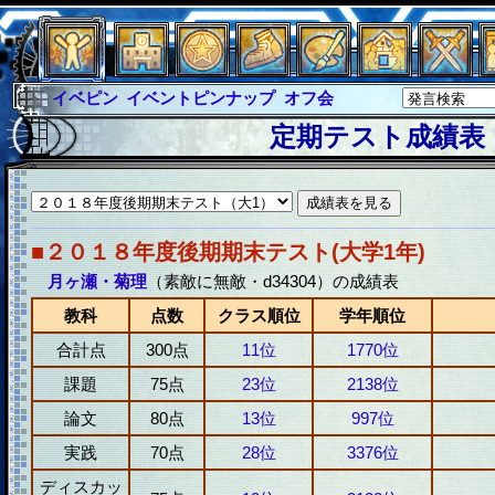
イベピン
イベントピンナップ
オフ会
グラシャ
グラシャ・ラボラス
定期テスト成績表
グローバルジャスティス
サイキックハーツ
サイキックハーツ大戦
シュラウド
ソロモン
ファイナル
アブソーバー
■２０１８年度後期期末テスト(大学1年)
月ヶ瀬・菊理
（素敵に無敵・d34304）の成績表
教科
点数
クラス順位
学年順位
合計点
300点
11位
1770位
課題
75点
23位
2138位
論文
80点
13位
997位
実践
70点
28位
3376位
ディスカッ