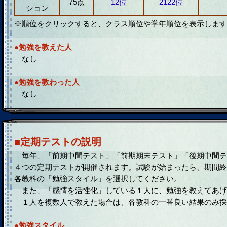
75点
12位
2122位
ション
※順位をクリックすると、クラス順位や学年順位を表示します
●勉強を教えた人
なし
●勉強を教わった人
なし
■定期テストの説明
毎年、「前期中間テスト」「前期期末テスト」「後期中間テ
４つの定期テストが開催されます。試験が始まったら、期間終
各教科の「勉強スタイル」を選択してください。
また、「感情を活性化」している１人に、勉強を教えてあげ
１人を複数人で教えた場合は、各教科の一番良い結果のみ採
●勉強スタイル