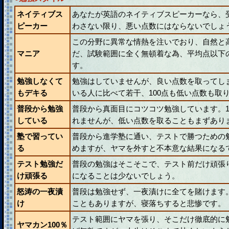
ネイティブス
あなたが英語のネイティブスピーカーなら、
ピーカー
わさない限り、悪い点数にはならないでしょ
この分野に異常な情熱を注いでおり、自然と
マニア
だ、試験範囲に全く無頓着な為、平均点以下
す。
勉強しなくて
勉強はしていませんが、良い点数を取ってし
もデキる
いる人に比べて若干、100点も低い点数も取
普段から勉強
普段から真面目にコツコツ勉強しています。1
している
れませんが、低い点数を取ることもまずあり
塾で習ってい
普段から進学塾に通い、テストで勝つための
る
めますが、ヤマを外すと不本意な結果になる
テスト勉強だ
普段の勉強はそこそこで、テスト前だけ頑張
け頑張る
になることは少ないでしょう。
怒涛の一夜漬
普段は勉強せず、一夜漬けに全てを賭けます
け
こともありますが、寝落ちすると悲惨です。
テスト範囲にヤマを張り、そこだけ徹底的に
ヤマカン100％