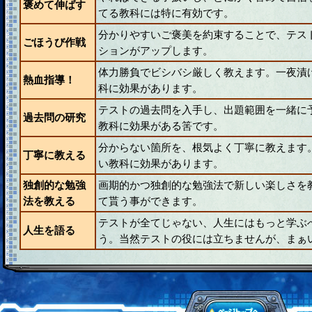
褒めて伸ばす
てる教科には特に有効です。
分かりやすいご褒美を約束することで、テス
ごほうび作戦
ションがアップします。
体力勝負でビシバシ厳しく教えます。一夜漬
熱血指導！
科に効果があります。
テストの過去問を入手し、出題範囲を一緒に
過去問の研究
教科に効果がある筈です。
分からない箇所を、根気よく丁寧に教えます
丁寧に教える
い教科に効果があります。
独創的な勉強
画期的かつ独創的な勉強法で新しい楽しさを
法を教える
て貰う事ができます。
テストが全てじゃない、人生にはもっと学ぶ
人生を語る
う。当然テストの役には立ちませんが、まぁ