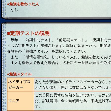
●勉強を教わった人
なし
■定期テストの説明
毎年、「前期中間テスト」「前期期末テスト」「後期中間テ
４つの定期テストが開催されます。試験が始まったら、期間終
各教科の「勉強スタイル」を選択してください。
また、「感情を活性化」している１人に、勉強を教えてあげ
１人を複数人で教えた場合は、各教科の一番良い結果のみ採
●勉強スタイル
ネイティブス
あなたが英語のネイティブスピーカーなら、
ピーカー
わさない限り、悪い点数にはならないでしょ
この分野に異常な情熱を注いでおり、自然と
マニア
だ、試験範囲に全く無頓着な為、平均点以下
す。