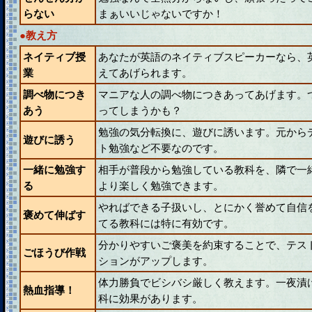
らない
まぁいいじゃないですか！
●教え方
ネイティブ授
あなたが英語のネイティブスピーカーなら、
業
えてあげられます。
調べ物につき
マニアな人の調べ物につきあってあげます。
あう
ってしまうかも？
勉強の気分転換に、遊びに誘います。元から
遊びに誘う
ト勉強など不要なのです。
一緒に勉強す
相手が普段から勉強している教科を、隣で一
る
より楽しく勉強できます。
やればできる子扱いし、とにかく誉めて自信
褒めて伸ばす
てる教科には特に有効です。
分かりやすいご褒美を約束することで、テス
ごほうび作戦
ションがアップします。
体力勝負でビシバシ厳しく教えます。一夜漬
熱血指導！
科に効果があります。