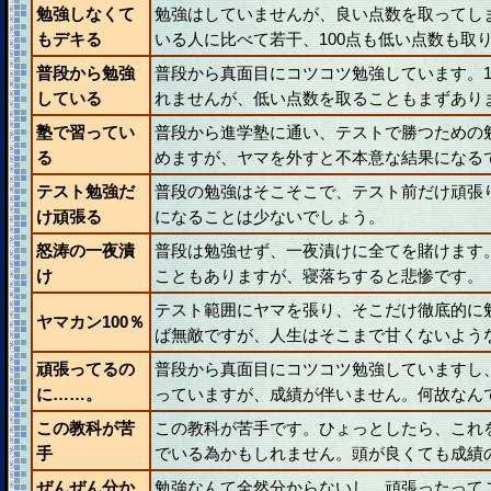
勉強しなくて
勉強はしていませんが、良い点数を取ってし
もデキる
いる人に比べて若干、100点も低い点数も取
普段から勉強
普段から真面目にコツコツ勉強しています。1
している
れませんが、低い点数を取ることもまずあり
塾で習ってい
普段から進学塾に通い、テストで勝つための
る
めますが、ヤマを外すと不本意な結果になる
テスト勉強だ
普段の勉強はそこそこで、テスト前だけ頑張
け頑張る
になることは少ないでしょう。
怒涛の一夜漬
普段は勉強せず、一夜漬けに全てを賭けます
け
こともありますが、寝落ちすると悲惨です。
テスト範囲にヤマを張り、そこだけ徹底的に
ヤマカン100％
ば無敵ですが、人生はそこまで甘くないよう
頑張ってるの
普段から真面目にコツコツ勉強していますし
に……。
っていますが、成績が伴いません。何故なん
この教科が苦
この教科が苦手です。ひょっとしたら、これ
手
でいる為かもしれません。頭が良くても成績
ぜんぜん分か
勉強なんて全然分からないし、頑張ったって