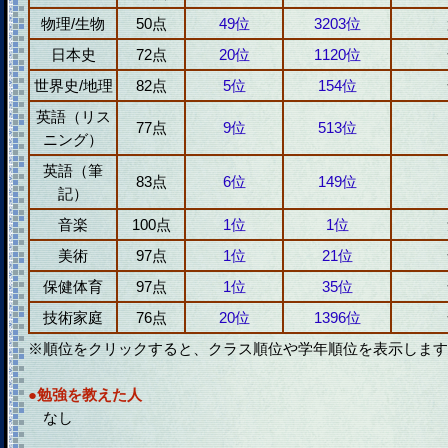
物理/生物
50点
49位
3203位
日本史
72点
20位
1120位
世界史/地理
82点
5位
154位
英語（リス
77点
9位
513位
ニング）
英語（筆
83点
6位
149位
記）
音楽
100点
1位
1位
美術
97点
1位
21位
保健体育
97点
1位
35位
技術家庭
76点
20位
1396位
※順位をクリックすると、クラス順位や学年順位を表示します
●勉強を教えた人
なし