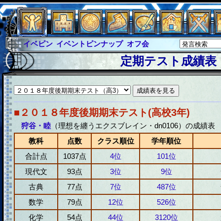
イベピン
イベントピンナップ
オフ会
グラシャ
グラシャ・ラボラス
定期テスト成績表
グローバルジャスティス
サイキックハーツ
サイキックハーツ大戦
シュラウド
ソロモン
ファイナル
アブソーバー
■２０１８年度後期期末テスト(高校3年)
狩谷・睦
（理想を纏うエクスブレイン・dn0106）の成績表
教科
点数
クラス順位
学年順位
合計点
1037点
4位
101位
現代文
93点
3位
9位
古典
77点
7位
487位
数学
79点
12位
526位
化学
54点
44位
3120位