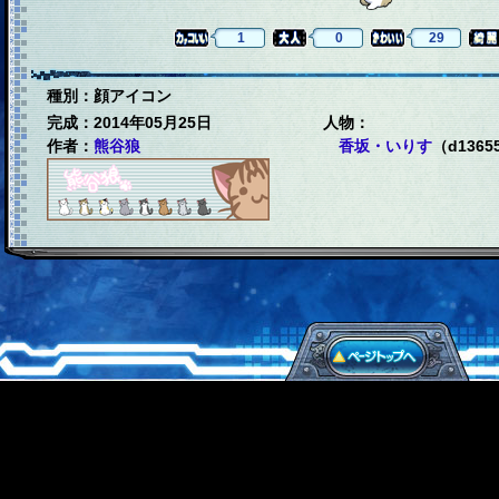
1
0
29
種別：顔アイコン
完成：2014年05月25日
人物：
作者：
熊谷狼
香坂・いりす
（d1365