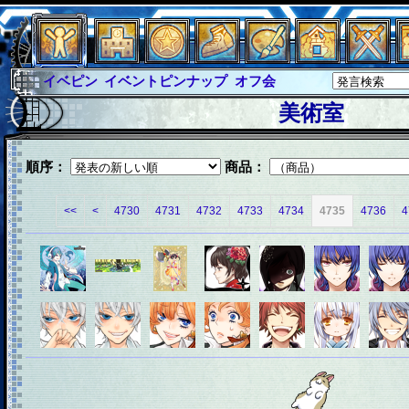
イベピン
イベントピンナップ
オフ会
グラシャ
グラシャ・ラボラス
美術室
グローバルジャスティス
サイキックハーツ
サイキックハーツ大戦
シュラウド
ソロモン
順序：
商品：
ファイナル
アブソーバー
<<
<
4730
4731
4732
4733
4734
4735
4736
4