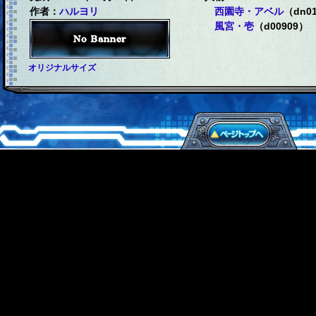
作者：
ハルヨリ
西園寺・アベル
（dn0
風宮・壱
（d00909）
オリジナルサイズ