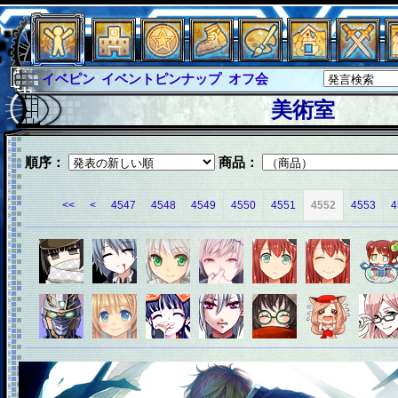
イベピン
イベントピンナップ
オフ会
グラシャ
グラシャ・ラボラス
美術室
グローバルジャスティス
サイキックハーツ
サイキックハーツ大戦
シュラウド
ソロモン
順序：
商品：
ファイナル
アブソーバー
<<
<
4547
4548
4549
4550
4551
4552
4553
4