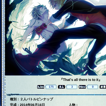
『That's all there is to it』
175
3
0
種別：２人バトルピンナップ
完成：2014年06月16日
人物：