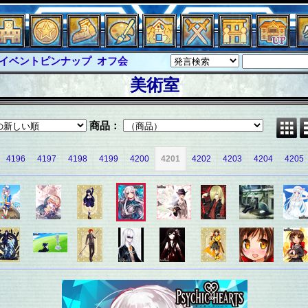
イベントピンナップ
オフ会
グラシャ・ラボラス
美術室
ルジャスティス
サイキックハーツ
クハーツ大戦
シュラウド
ソロモン
商品：
ル
アブソーバー
4196
4197
4198
4199
4200
4201
4202
4203
4204
4205