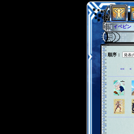
イベピン
グラシャ
グローバ
サイキッ
順序：
ファイナ
<<
<