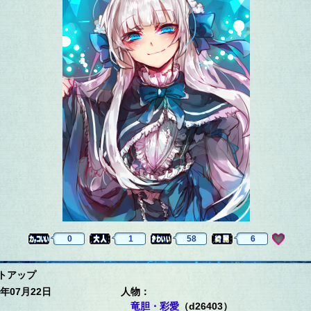
0
1
58
6
トアップ
年07月22日
人物：
竜胆・彩愛
（d26403）