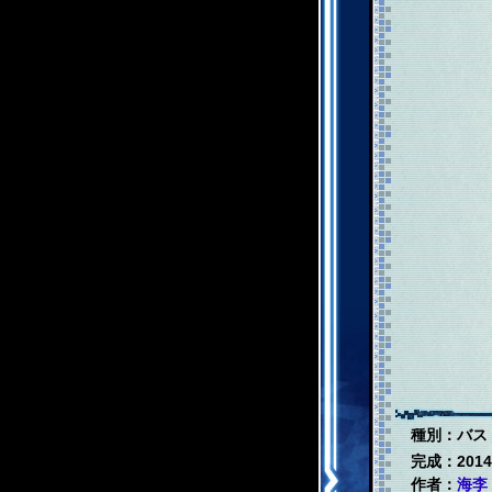
種別：バス
完成：2014
作者：
海李