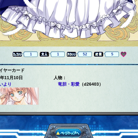
1
1
52
5
イヤーカード
年11月10日
人物：
いより
竜胆・彩愛
（d26403）