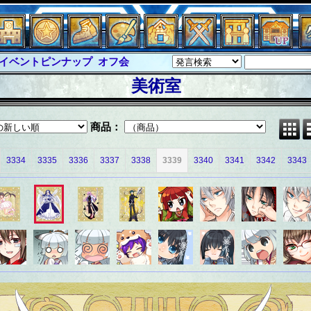
イベントピンナップ
オフ会
グラシャ・ラボラス
美術室
ルジャスティス
サイキックハーツ
クハーツ大戦
シュラウド
ソロモン
商品：
ル
アブソーバー
3334
3335
3336
3337
3338
3339
3340
3341
3342
3343