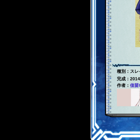
種別：スレ
完成：2014
作者：
佳苗