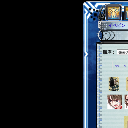
イベピン
グラシャ
グローバ
サイキッ
順序：
ファイナ
<<
<