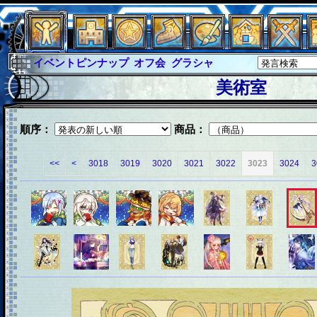
イベントピンナップ
オフ会
グラシャ
グラシャ・ラボラス
グローバルジャスティス
美術室
サイキックハーツ
サイキックハーツ大戦
シュラウド
ソロモン
ファイナル
順序：
商品：
アブソーバー
イベピン
<<
<
3018
3019
3020
3021
3022
3023
3024
3