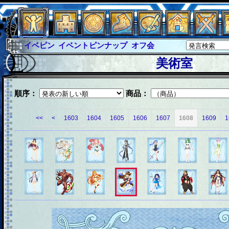
イベピン
イベントピンナップ
オフ会
グラシャ
グラシャ・ラボラス
美術室
グローバルジャスティス
サイキックハーツ
サイキックハーツ大戦
シュラウド
ソロモン
順序：
商品：
ファイナル
アブソーバー
<<
<
1603
1604
1605
1606
1607
1608
1609
1