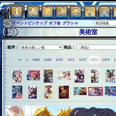
イベントピンナップ
オフ会
グラシャ
グラシャ・ラボラス
グローバルジャスティス
美術室
サイキックハーツ
サイキックハーツ大戦
シュラウド
ソロモン
ファイナル
順序：
商品：
アブソーバー
イベピン
<<
<
1468
1469
1470
1471
1472
1473
1474
1