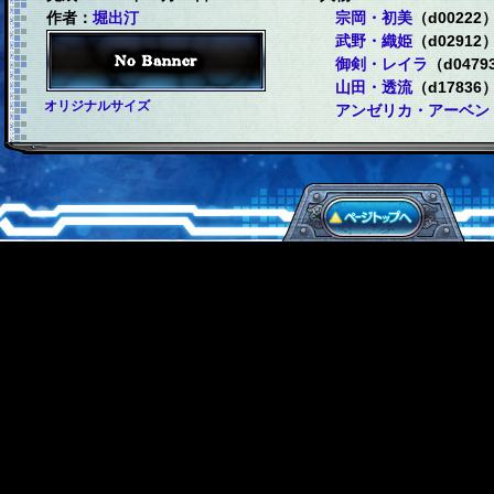
作者：
堀出汀
宗岡・初美
（d00222
武野・織姫
（d02912
御剣・レイラ
（d0479
山田・透流
（d17836
オリジナルサイズ
アンゼリカ・アーベン