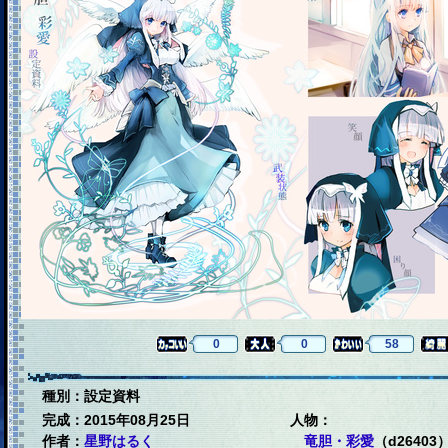
0
0
58
種別：設定資料
完成：2015年08月25日
人物：
作者：
星野はるく
竜胆・彩愛
（d26403