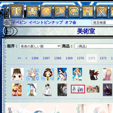
イベピン
イベントピンナップ
オフ会
グラシャ
グラシャ・ラボラス
美術室
グローバルジャスティス
サイキックハーツ
サイキックハーツ大戦
シュラウド
ソロモン
順序：
商品：
ファイナル
アブソーバー
<<
<
1366
1367
1368
1369
1370
1371
1372
1