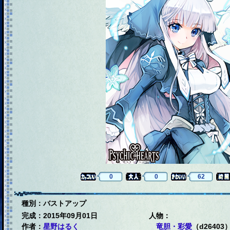
0
0
62
種別：バストアップ
完成：2015年09月01日
人物：
作者：
星野はるく
竜胆・彩愛
（d26403