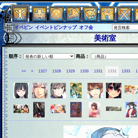
イベピン
イベントピンナップ
オフ会
グラシャ
グラシャ・ラボラス
美術室
グローバルジャスティス
サイキックハーツ
サイキックハーツ大戦
シュラウド
ソロモン
順序：
商品：
ファイナル
アブソーバー
<<
<
1327
1328
1329
1330
1331
1332
1333
1