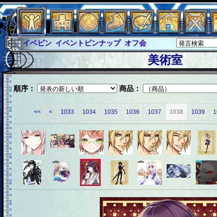
イベピン
イベントピンナップ
オフ会
グラシャ
グラシャ・ラボラス
美術室
グローバルジャスティス
サイキックハーツ
サイキックハーツ大戦
シュラウド
ソロモン
順序：
商品：
ファイナル
アブソーバー
<<
<
1033
1034
1035
1036
1037
1038
1039
1