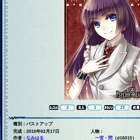
2
1
23
種別：バストアップ
完成：2016年02月17日
人物：
作者：
なみはる
一宮・閃
（d16015）