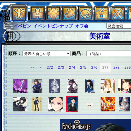
イベピン
イベントピンナップ
オフ会
グラシャ
グラシャ・ラボラス
美術室
グローバルジャスティス
サイキックハーツ
サイキックハーツ大戦
シュラウド
ソロモン
順序：
商品：
ファイナル
アブソーバー
<<
<
272
273
274
275
276
277
278
279