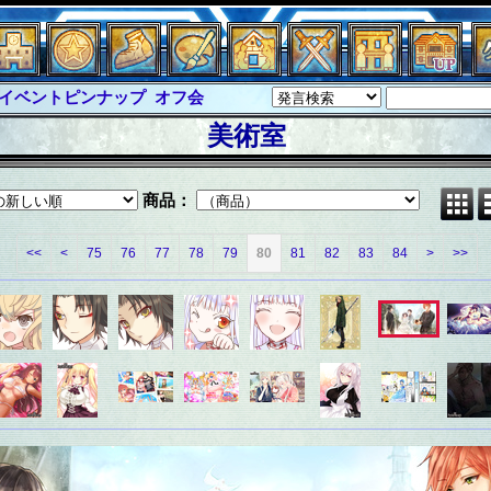
イベントピンナップ
オフ会
グラシャ・ラボラス
美術室
ルジャスティス
サイキックハーツ
クハーツ大戦
シュラウド
ソロモン
商品：
ル
アブソーバー
<<
<
75
76
77
78
79
80
81
82
83
84
>
>>