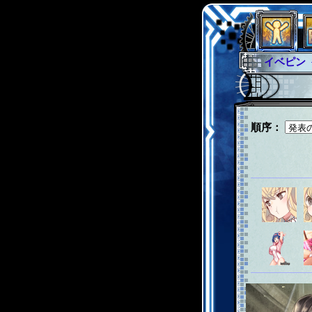
イベピン
グラシャ
グローバ
サイキッ
順序：
ファイナ