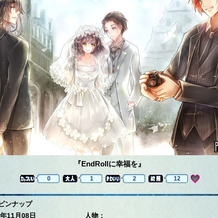
『EndRollに幸福を』
0
1
2
12
ピンナップ
年11月08日
人物：