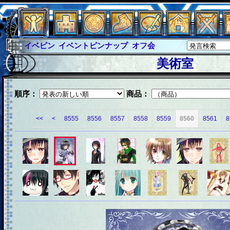
イベピン
イベントピンナップ
オフ会
グラシャ
グラシャ・ラボラス
美術室
グローバルジャスティス
サイキックハーツ
サイキックハーツ大戦
シュラウド
ソロモン
順序：
商品：
ファイナル
アブソーバー
<<
<
8555
8556
8557
8558
8559
8560
8561
8