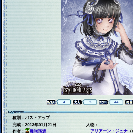
4
5
44
種別：バストアップ
完成：2013年01月21日
人物：
アリアーン・ジュナ
（
作者：
雛咲瑠遮