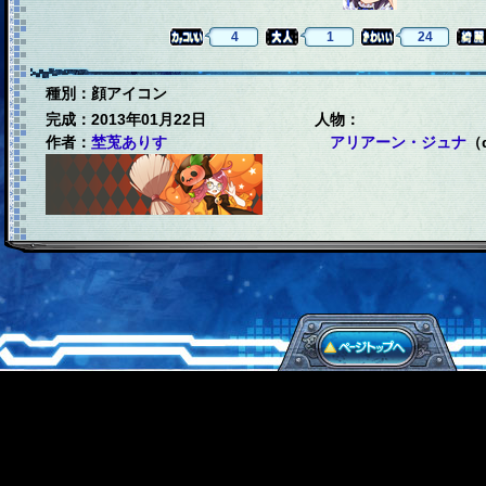
4
1
24
種別：顔アイコン
完成：2013年01月22日
人物：
作者：
埜莵ありす
アリアーン・ジュナ
（