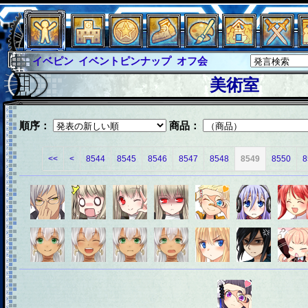
イベピン
イベントピンナップ
オフ会
グラシャ
グラシャ・ラボラス
美術室
グローバルジャスティス
サイキックハーツ
サイキックハーツ大戦
シュラウド
ソロモン
順序：
商品：
ファイナル
アブソーバー
<<
<
8544
8545
8546
8547
8548
8549
8550
8