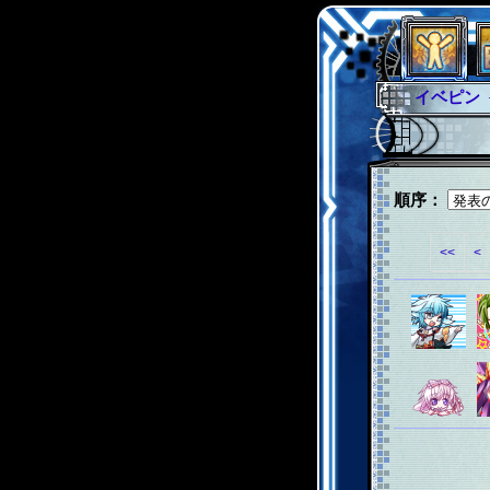
イベピン
グラシャ
グローバ
サイキッ
順序：
ファイナ
<<
<