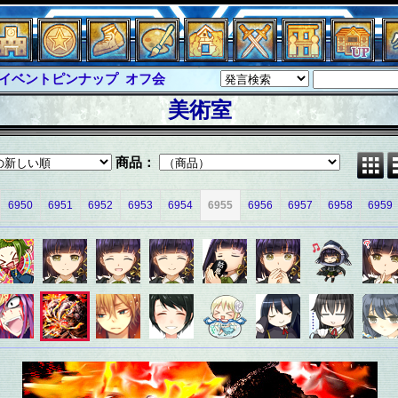
イベントピンナップ
オフ会
グラシャ・ラボラス
美術室
ルジャスティス
サイキックハーツ
クハーツ大戦
シュラウド
ソロモン
商品：
ル
アブソーバー
6950
6951
6952
6953
6954
6955
6956
6957
6958
6959