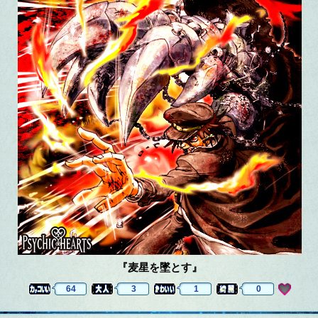
『麦星を墜とす』
64
3
1
0