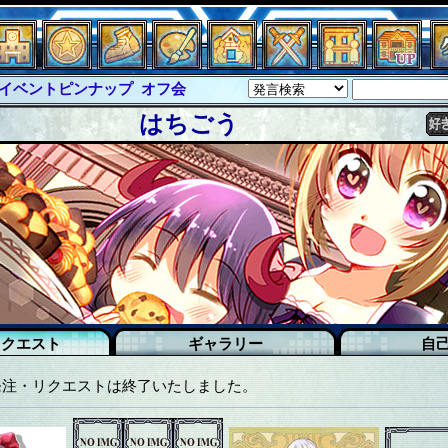
ピンナップ
オフ会
グラシャ
・ラボラス
グローバルジャスティス
はちごう
クハーツ
サイキックハーツ大戦
ド
ソロモン
ファイナル
バー
イベピン
リクエスト
ギャラリー
自
発注・リクエストは終了いたしました。