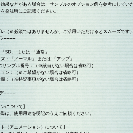
い効果などがある場合は、サンプルのオプション例を参考にしてい
無を発注時にご記載ください。
プレ（※必須ではありませんが、ご活用いただけるとスムーズです
--------
「SD」 または 「通常」
ズ：「ノーマル」 または 「アップ」
合のサンプル番号：（※該当がない場合は省略可）
ション：（※ご希望がない場合は省略可）
考欄：（※特記事項がない場合は省略可）
--------
ョンについて】
の際は、使用用途を明記のうえご依頼ください。
スト（アニメーション）について】