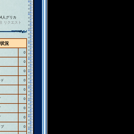
4人グリカ
注
リクエスト
状況
0
0
0
ード
0
0
プ
0
プ
0
プ
0
ップ
0