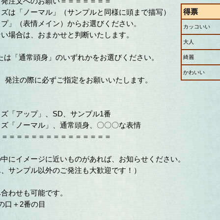
＝発注文へのお願い＝＝＝＝＝＝＝
得票
イズは「ノーマル」（サンプルと同様に頭まで描写）
ップ」（表情メイン）からお選びください。
カッコいい
ない場合は、おまかせと判断いたします。
大人
または「通常頭身」のいずれかをお選びください。
綺麗
かわいい
は、発注の際に必ずご指定をお願いいたします。
ズ「アップ」、SD、サンプル1番
イズ「ノーマル」、通常頭身、〇〇〇な表情
＝＝＝＝＝＝＝＝＝＝＝＝＝＝＝＝
の中にイメージに近いものがあれば、お知らせください。
ん、サンプル以外のご発注も大歓迎です！）
み合わせも可能です。
の口＋2番の目