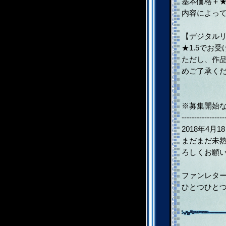
基本価格＋
内容によっ
【デジタル
★1.5でお
ただし、作
めご了承く
※募集開始など
-----------------
2018年4
まだまだ未
ろしくお願
ファンレターも
ひとつひと