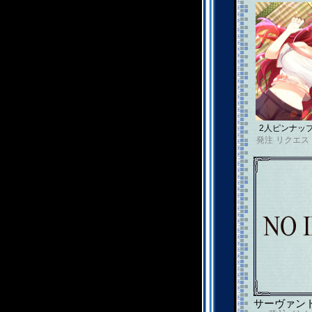
2人ピンナッ
発注
リクエス
サーヴァン