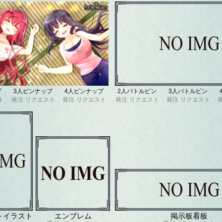
プ
3人ピンナップ
4人ピンナップ
2人バトルピン
3人バトルピン
ト
発注
リクエスト
発注
リクエスト
発注
リクエスト
発注
リクエスト
トイラスト
エンブレム
掲示板看板