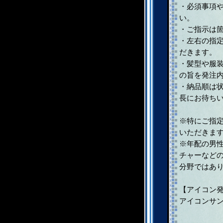
・必須事項
い。
・ご指示は
・左右の指
だきます。
・髪型や服
の旨を発注
・納品順は
長にお待ち
※特にご指
いただきま
※年配の男
チャーなど
分野ではあ
【アイコン
アイコンサ