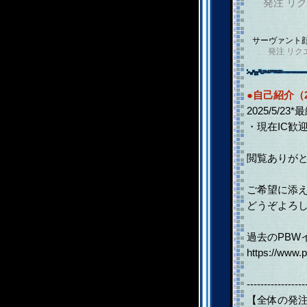
発注
リク
サーヴァント
発注
リク
●自己紹介（2
2025/5/23
・現在IC歓
閲覧ありが
ご希望に添
どうぞよろし
過去のPBW
https://www
-----------------
【全体の発