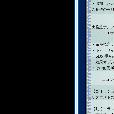
・追加した
ご希望の有
★発注テン
--------ココカラ
・頭身指定：
・キャラサイ
・SDの場
・効果オプ
・その他備
--------ココマデ
【コミッシ
リクエスト
【動くイラ