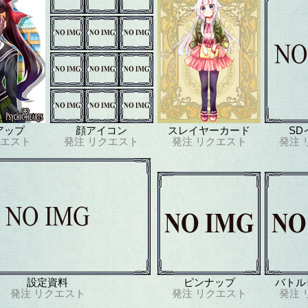
アップ
顔アイコン
スレイヤーカード
SD
エスト
発注
リクエスト
発注
リクエスト
発注
設定資料
ピンナップ
バトル
発注
リクエスト
発注
リクエスト
発注