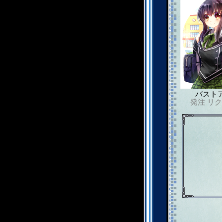
バスト
発注
リク