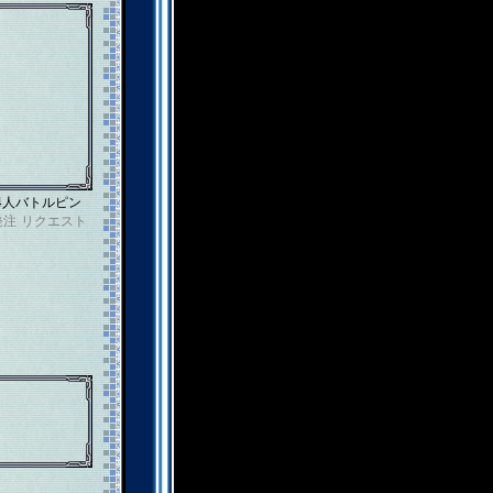
4人バトルピン
発注
リクエスト