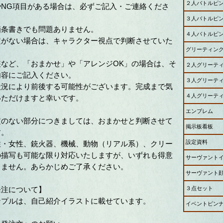
２人バトルピ
やNG項目がある場合は、必ずご記入・ご連絡くださ
３人バトルピ
箇条書きでも問題ありません。
４人バトルピ
定がない場合は、キャラクター視点で判断させていた
グリーティン
装など、「おまかせ」や「アレンジOK」の場合は、そ
２人グリーテ
内容にご記入ください。
３人グリーテ
状況により前後する可能性がございます。完成まで気
４人グリーテ
いただけますと幸いです。
エンブレム
定のない部分につきましては、おまかせと判断させて
掲示板看板
す。
設定資料
性・女性、銃火器、機械、動物（リアル系）、クリー
の描写も可能な限り対応いたしますが、いずれも得意
サーヴァント
りません。あらかじめご了承ください。
サーヴァント
発注について】
３点セット
ンプルは、自己紹介イラストに載せています。
イベントピン