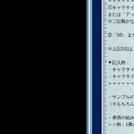
＝＝＝＝＝
①キャラサ
または「ア
※ご記載が
②「SD」
※上記2点
▼記入例：
・キャラサイ
・キャラサ
＝＝＝＝＝
・サンプル
（※もちろ
・表情の組
＞＞例：1番