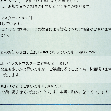
★3〜でお受けします（作業量により変動あり）。
ては、追加で★をご相談させていただく場合があります。
リマスターについて】
受けしています。
品によっては保存データの都合により対応できない場合がございま
ださい。
のお知らせは、主にTwitterで行っています →@85_toriki
----------------------------------------------------------
月18日、イラストマスターに昇格いたしました！
熟な点も多いかと思いますが、ご希望に添えるよう精一杯頑張りま
いいたします。
ありがとうございます✧｡(n´v`n)｡✧
つ大切に読ませていただいています。本当に励みになっています！