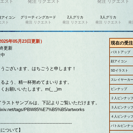
エスト
発注
リクエスト
発注
リクエスト
グリーティングカード
2人グリカ
3人グリカ
顔アイコン
エスト
発注
リクエスト
発注
リクエスト
発注
リクエスト
発
025年05月23日更新）
現在の受注
*最終更新
バストアップ
迎中
顔アイコン
とうございます、はちごうと申します！
SDイラスト
スレイヤーカ
えるよう、精一杯努めてまいります。
くお願いいたします。m(_ _)m
ピンナップ
２人ピンナッ
イラストサンプルは、下記よりご覧いただけます。
３人ピンナッ
.pixiv.net/tags/PBW85%E7%B5%B5/artworks
４人ピンナッ
-------------------------------------------------
バトルピンナ
注について】