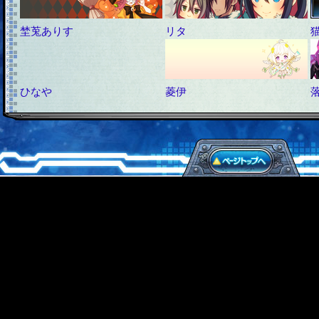
埜莵ありす
リタ
ひなや
菱伊