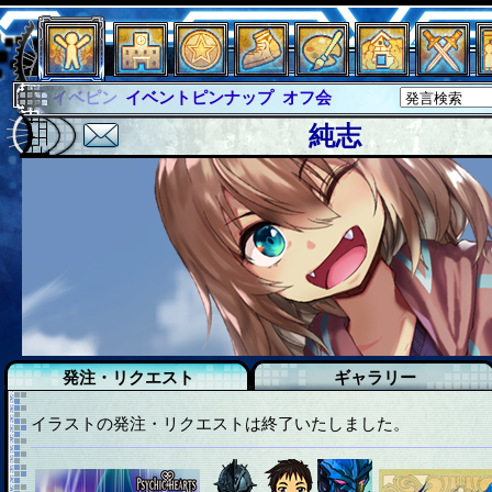
イベントピンナップ
オフ会
グラシャ
グラシャ・ラボラス
グローバルジャスティス
純志
サイキックハーツ
サイキックハーツ大戦
シュラウド
ソロモン
ファイナル
アブソーバー
イベピン
発注・リクエスト
ギャラリー
イラストの発注・リクエストは終了いたしました。