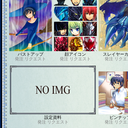
バストアップ
顔アイコン
スレイヤー
発注
リクエスト
発注
リクエスト
発注
リクエ
設定資料
ピンナッ
発注
リクエスト
発注
リクエ