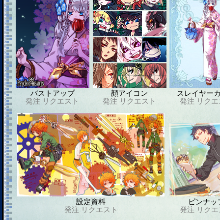
バストアップ
顔アイコン
スレイヤー
発注
リクエスト
発注
リクエスト
発注
リクエ
設定資料
ピンナッ
発注
リクエスト
発注
リクエ