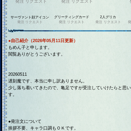
発注
リクエスト
発注
リクエスト
グリーティングカード
2人グリカ
サーヴァント顔アイコン
発注
リクエスト
発注
リクエスト
発注
リクエスト
●自己紹介（2026年05月11日更新）
もめん子と申します。
閲覧ありがとうございます。
20260511
遅刻魔です、本当に申し訳ありません。
少し落ち着いてきたので、亀足ですが受注していけたらと思い
す。
●発注文について
挨拶不要、キャラ口調もＯＫです。