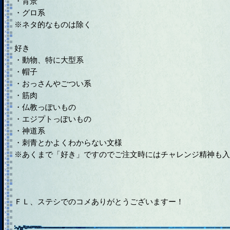
・背景
・グロ系
※ネタ的なものは除く
好き
・動物、特に大型系
・帽子
・おっさんやごつい系
・筋肉
・仏教っぽいもの
・エジプトっぽいもの
・神道系
・刺青とかよくわからない文様
※あくまで「好き」ですのでご注文時にはチャレンジ精神も入
ＦＬ、ステシでのコメありがとうございますー！