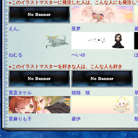
●このイラストマスターに発注した人は、こんな人にも発注し
えん。
亜梦
ねむる
ぺいゆ
●このイラストマスターを好きな人は、こんな人も好き
寛斎タケル
猫猫 猫
里麻りも子
菱伊