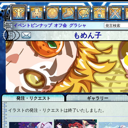
イベントピンナップ
オフ会
グラシャ
グラシャ・ラボラス
グローバルジャスティス
もめん子
サイキックハーツ
サイキックハーツ大戦
シュラウド
ソロモン
ファイナル
アブソーバー
イベピン
発注・リクエスト
ギャラリー
イラストの発注・リクエストは終了いたしました。