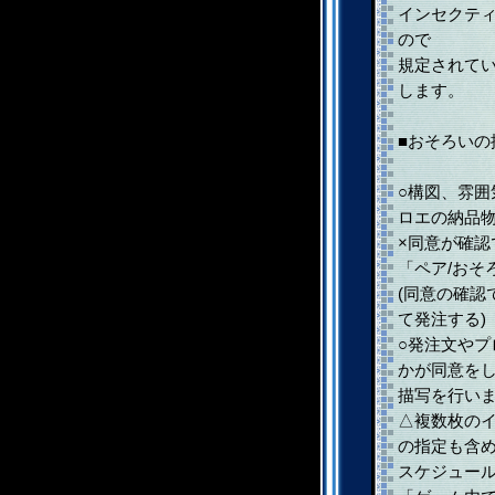
インセクテ
ので
規定されて
します。
■おそろいの
○構図、雰
ロエの納品
×同意が確
「ペア/おそ
(同意の確認
て発注する)
○発注文やプ
かが同意をし
描写を行い
△複数枚の
の指定も含
スケジュー