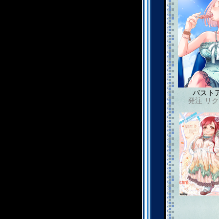
バスト
発注
リク