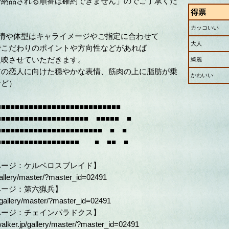
で納品される順番は確約できません」のでご了承くだ
得票
カッコいい
表情や体型はキャライメージやご指定に合わせて
大人
でこだわりのポイントや方向性などがあれば
反映させていただきます。
綺麗
前の恋人に向けた穏やかな表情、筋肉の上に脂肪が乗
かわいい
など）
■■■■■■■■■■■■■■■■■■■■■■■■■■■
■■■■■■■■■■■■■■■■■■■■ ■■■■■ ■
■■■■■■■■■■■■■■■■■■■■■■■ ■ ■
■■■■■■■■■■■■■■■■■■■ ■ ■■ ■
ページ：ケルベロスブレイド】
/gallery/master/?master_id=02491
ページ：第六猟兵】
p/gallery/master/?master_id=02491
ページ：チェインパラドクス】
-walker.jp/gallery/master/?master_id=02491