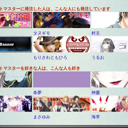
ストマスターに発注した人は、こんな人にも発注しています
タヌギモ
村主
もりさわともひろ
うるお
ストマスターを好きな人は、こんな人も好き
条夢
神慶
まさゆみ
海李