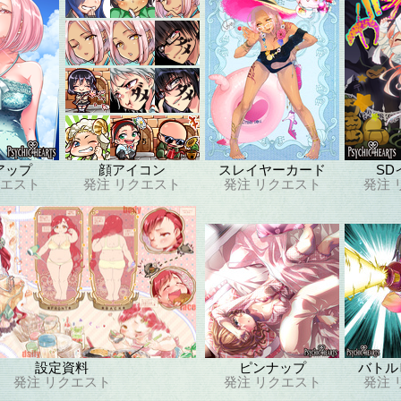
アップ
顔アイコン
スレイヤーカード
SD
エスト
発注
リクエスト
発注
リクエスト
発注
設定資料
ピンナップ
バトル
発注
リクエスト
発注
リクエスト
発注