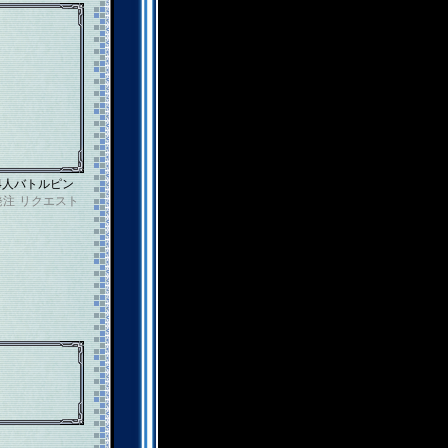
4人バトルピン
発注
リクエスト