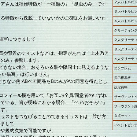
２人バトルピ
ィアさんは種族特徴が「一種類の」「昆虫のみ」です
３人バトルピ
いる特徴から逸脱していないかのご確認をお願いいた
４人バトルピ
グリーティン
描写につきまして
２人グリーテ
３人グリーテ
囲気や背景のテイストなどは、指定があれば「上木乃ア
４人グリーテ
物のみ」参照します。
認できない場合、おそろい衣装や隣同士に見えるような
エンブレム
ろい描写」は行いません。
掲示板看板
できない例:ABペア商品をBのみがAの同意を得たとし
設定資料
ロフィール欄を用いて「お互い/全員/同意者のいずれ
サーヴァント
ている」旨が明確にわかる場合、「ペア/おそろい」
サーヴァント
ます。
イラストをつなげることのできるイラストは、並び方
３点セット
めまして
イベントピン
ルや規約次第で可能ですが、