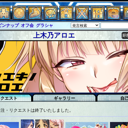
ピンナップ
オフ会
グラシャ
・ラボラス
グローバルジャスティス
上木乃アロエ
クハーツ
サイキックハーツ大戦
ド
ソロモン
ファイナル
バー
イベピン
リクエスト
ギャラリー
自
発注・リクエストは終了いたしました。