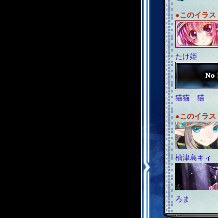
●このイラ
たけ姫
猫猫 猫
●このイラ
柚津島キィ
ろま