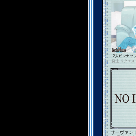
2人ピンナッ
発注
リクエス
サーヴァン