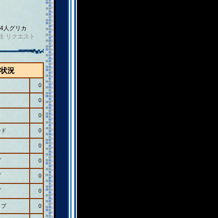
4人グリカ
注
リクエスト
状況
0
0
0
ード
0
0
プ
0
プ
0
プ
0
ップ
0