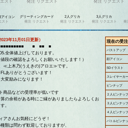
エスト
発注
リクエスト
発注
リクエスト
グリーティングカード
2人グリカ
3人グリカ
顔アイコン
エスト
発注
リクエスト
発注
リクエスト
発注
リクエスト
発
023年11月01日更新）
現在の受注
■■■■■■■■■■■ ■ ■■ ■
バストアップ
10.05.全体値上げしております。
は値段の確認をよろしくお願いいたします！）
顔アイコン
、≪上木乃(うえきの)アロエ≫です。
SDイラスト
FLありがとうございます！
スレイヤーカ
、大変励みになります！
ピンナップ
ント商品などの受理率が低いです
２人ピンナッ
予算の余裕がある時にご縁がありましたらよろしくお
３人ピンナッ
ます。
４人ピンナッ
ィアさんお気軽にどうぞ！
バトルピンナ
の種類は問わず歓迎しておりますが、