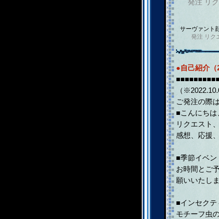
発注
リク
サーヴァント
発注
リク
●自己紹介（2
■■■■■■■■
（※2022.
ご発注の際
■こんにちは
リクエスト、
感想、応援
■季節イベ
お時間とご
願いいたし
■インセクテ
モチーフ虫