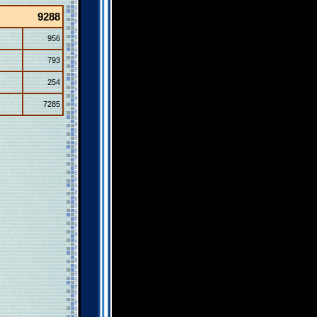
9288
956
793
254
7285