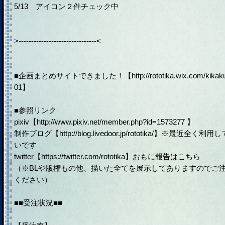
5/13 アイコン２件チェック中
>-------------------------------<
■企画まとめサイトできました！【http://rototika.wix.com/kikak
01】
■参照リンク
pixiv【http://www.pixiv.net/member.php?id=1573277 】
制作ブログ【http://blog.livedoor.jp/rototika/】※最近全く利用
いです
twitter【https://twitter.com/rototika】おもに報告はこちら
（※BLや版権もの他、描いた全てを展示してありますのでご
ください）
■■受注状況■■