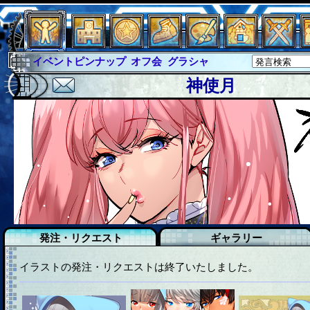
イベントピンナップ
オフ会
グラシャ
グラシャ・ラボラス
グローバルジャスティス
神使月
サイキックハーツ
サイキックハーツ大戦
シュラウド
ソロモン
ファイナル
アブソーバー
イベピン
発注・リクエスト
ギャラリー
イラストの発注・リクエストは終了いたしました。