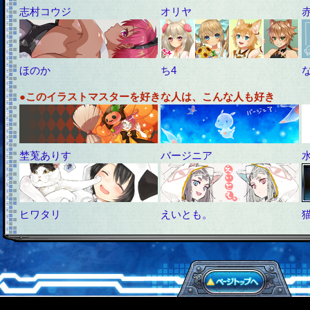
志村コウジ
オリヤ
ほのか
ち4
●このイラストマスターを好きな人は、こんな人も好き
埜莵ありす
バージニア
ヒワタリ
えいとも。