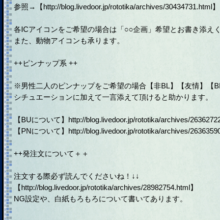
参照→【http://blog.livedoor.jp/rototika/archives/30434731.html】
各ICアイコンをご希望の場合は「○○企画」希望とお書き添え
また、動物アイコンも承ります。
++ピンナップ系 ++
※男性二人のピンナップをご希望の場合【非BL】【友情】【B
シチュエーションに加えて一言添えて頂けると助かります。
【BUについて】http://blog.livedoor.jp/rototika/archives/26362722
【PNについて】http://blog.livedoor.jp/rototika/archives/26363590
++発注文について＋＋
注文する際必ず読んでくださいね！↓↓
【http://blog.livedoor.jp/rototika/archives/28982754.html】
NG設定や、白紙もろもろについて書いてあります。