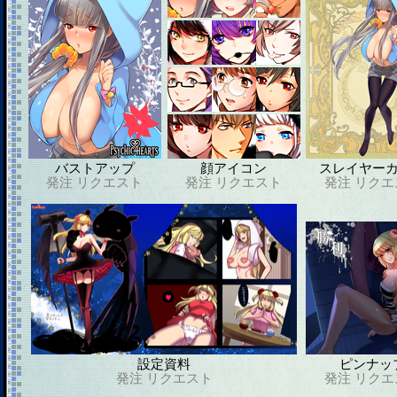
バストアップ
顔アイコン
スレイヤー
発注
リクエスト
発注
リクエスト
発注
リクエ
設定資料
ピンナッ
発注
リクエスト
発注
リクエ