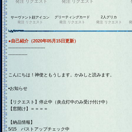
発注
リクエスト
発注
リクエスト
グリーティングカード
2人グリカ
サーヴァント顔アイコン
発注
リクエスト
発注
リクエスト
発注
リクエスト
●自己紹介（2020年05月15日更新）
-------------------------
-------------
こんにちは！神使ともうします。かみしと読みます。
▪️お知らせ
【リクエスト】停止中（炎点灯中のみ受け付け中）
【窓開け】＝＝＝＝
【納品情報】
5/15 バストアップチェック中