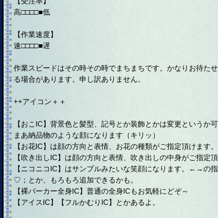
【受注率】
高□□□□■低
【作業速度】
速□□□□■遅
作業スピードはその時その時でまちまちです。かなりお待たせ
る場合があります。申し訳ありません。
++アイコン＋＋
【おこIC】背景色と髪型、記号とか装飾とかは変更というか
まあ納品物のような顔になります（キリッ）
【お花IC】は顔の方向と表情、お花の種類がご指定頂けます。
【吹き出しIC】は顔の方向と表情、吹き出しの中身がご指定
【ニコニコIC】はサンプルみたいな笑顔になります。←→の
♡；とか、もろもろ追加できるかも。
【裸パーカー全身IC】普通の全身ICもお気軽にどぞ～
【アイスIC】【フルかむりIC】とかあるよ。