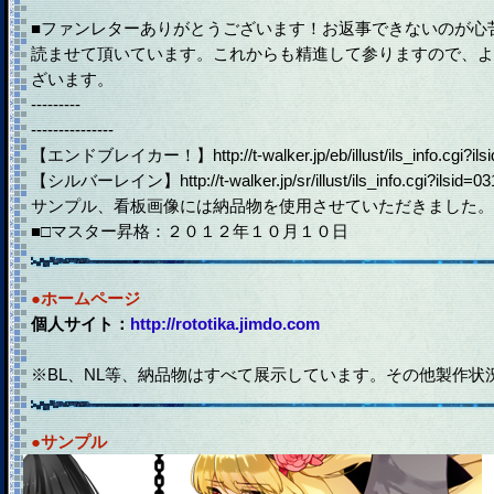
■ファンレターありがとうございます！お返事できないのが心
読ませて頂いています。これからも精進して参りますので、よ
ざいます。
---------
---------------
【エンドブレイカー！】http://t-walker.jp/eb/illust/ils_info.cgi?ils
【シルバーレイン】http://t-walker.jp/sr/illust/ils_info.cgi?ilsid=03
サンプル、看板画像には納品物を使用させていただきました。
■□マスター昇格：２０１２年１０月１０日
●ホームページ
個人サイト：
http://rototika.jimdo.com
※BL、NL等、納品物はすべて展示しています。その他製作状
●サンプル