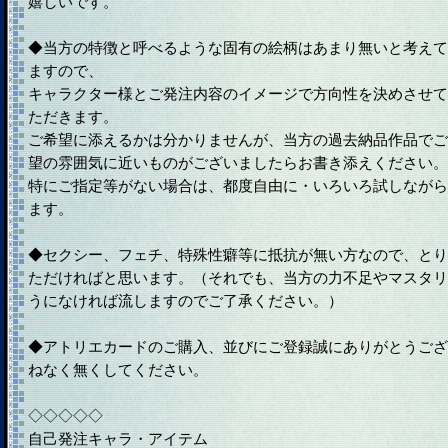
嬉しいです。
◆当方の特徴と呼べるような固有の絵柄はあまり無いと考えて
ますので、
キャラクター様とご発注内容のイメージで方向性を決めさせて
ただきます。
ご希望に添えるかは分かりませんが、当方の過去納品作品でご
望の雰囲気に近いものがございましたらお書き添えください。
特にご指定等がない場合は、都度自由に・いろいろ試しながら
ます。
◆セクシー、フェチ、特殊性癖等に抵抗が無い方なので、とり
ただければと思います。（それでも、当方の力不足やマスタリ
うになければ流しますのでご了承ください。）
◆アトリエカードのご購入、並びにご登録誠にありがとうござ
ねなく無くしてください。
◇◇◇◇◇
自己発注キャラ・アイテム