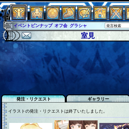
イベントピンナップ
オフ会
グラシャ
グラシャ・ラボラス
グローバルジャスティス
室見
サイキックハーツ
サイキックハーツ大戦
シュラウド
ソロモン
ファイナル
アブソーバー
イベピン
発注・リクエスト
ギャラリー
イラストの発注・リクエストは終了いたしました。