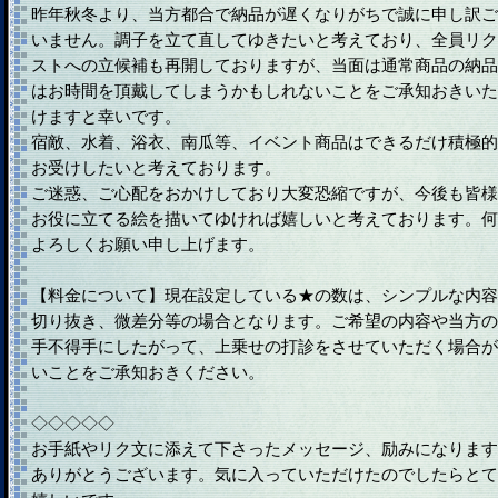
昨年秋冬より、当方都合で納品が遅くなりがちで誠に申し訳ご
いません。調子を立て直してゆきたいと考えており、全員リク
ストへの立候補も再開しておりますが、当面は通常商品の納品
はお時間を頂戴してしまうかもしれないことをご承知おきいた
けますと幸いです。
宿敵、水着、浴衣、南瓜等、イベント商品はできるだけ積極的
お受けしたいと考えております。
ご迷惑、ご心配をおかけしており大変恐縮ですが、今後も皆様
お役に立てる絵を描いてゆければ嬉しいと考えております。何
よろしくお願い申し上げます。
【料金について】現在設定している★の数は、シンプルな内容
切り抜き、微差分等の場合となります。ご希望の内容や当方の
手不得手にしたがって、上乗せの打診をさせていただく場合が
いことをご承知おきください。
◇◇◇◇◇
お手紙やリク文に添えて下さったメッセージ、励みになります
ありがとうございます。気に入っていただけたのでしたらとて