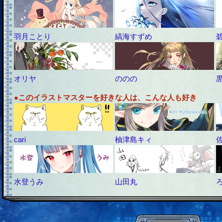
羽月ことり
縞海すずめ
オリヤ
ののの
●このイラストマスターを好きな人は、こんな人も好き
cari
柚津島キィ
水登うみ
山田丸