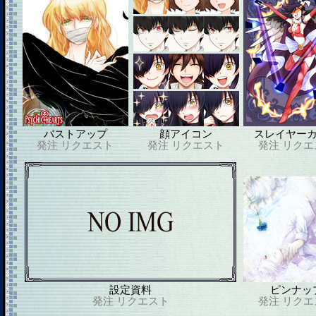
バストアップ
顔アイコン
スレイヤー
発注
リクエスト
発注
リクエスト
発注
リクエ
設定資料
ピンナッ
発注
リクエスト
発注
リクエ