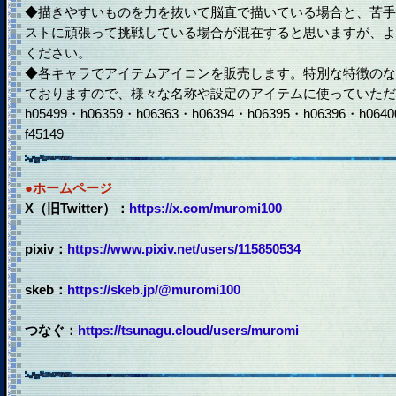
◆描きやすいものを力を抜いて脳直で描いている場合と、苦手
ストに頑張って挑戦している場合が混在すると思いますが、よ
ください。
◆各キャラでアイテムアイコンを販売します。特別な特徴のな
ておりますので、様々な名称や設定のアイテムに使っていただ
h05499・h06359・h06363・h06394・h06395・h06396・h0640
f45149
●ホームページ
X（旧Twitter）：
https://x.com/muromi100
pixiv：
https://www.pixiv.net/users/115850534
skeb：
https://skeb.jp/@muromi100
つなぐ：
https://tsunagu.cloud/users/muromi