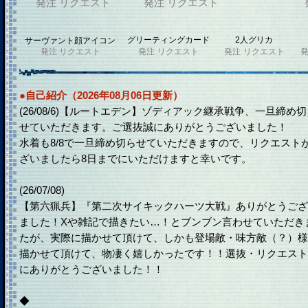
発注
リクエスト
発注
リクエスト
グリーティングカード
2人グリカ
サーヴァント顔アイコン
発注
リクエスト
発注
リクエスト
発注
リクエスト
●自己紹介（2026年08月06日更新）
(26/08/6)【ルートエデン】ゾディアック継承戦争、一旦締め
せていただきます。ご選抜誠にありがとうございました！
水着も8/8で一旦締め切らせていただきますので、リクエスト
ざいましたら8日までにいただけますと幸いです。
(26/07/08)
【第六猟兵】『第二次サイキックハーツ大戦』ありがとうござ
ました！Xや雑記で描きたい…！とブンブン言わせていただき
たが、実際に描かせて頂けて、しかも登場敵・味方敵（？）様
描かせて頂けて、物凄く嬉しかったです！！選抜・リクエスト
にありがとうございました！！
◆