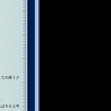
しての再リク
す
ればＳＤ上半