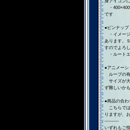
身アイコン
・400×4
です
●ピンナップ
・イメージ
あります。
すのでよろ
・ルートエ
●アニメーシ
ループの有
サイズが大
ず難しいか
●商品の合
こちらでは
りますが、
----------
いずれもご