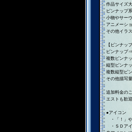
作品サイズ大
ピンナップ
小物やサーヴ
アニメーショ
その他イラ
【ピンナッ
ピンナップ⇒
複数ピンナッ
縦型ピンナッ
複数縦型ピン
その他描写
追加料金の
エストも歓
●アイコン
・「！」や
・ＳＤアイ