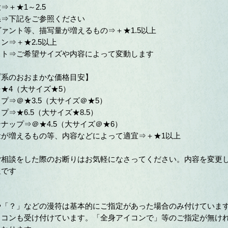
⇒＋★1～2.5
系⇒下記をご参照ください
ァント等、描写量が増えるもの⇒＋★1.5以上
ン⇒＋★2.5以上
スト⇒ご希望サイズや内容によって変動します
プ系のおおまかな価格目安】
★4（大サイズ★5）
プ⇒＠★3.5（大サイズ＠★5）
プ⇒★6.5（大サイズ★8.5）
ナップ⇒＠★4.5（大サイズ＠★6）
量が増えるもの等、内容などによって適宜⇒＋★1以上
ご相談をした際のお断りはお気軽になさってください。内容を変更
迎です
「？」などの漫符は基本的にご指定があった場合のみ付けていま
コンも受け付けています。「全身アイコンで」等のご指定が無け