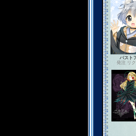
バスト
発注
リク