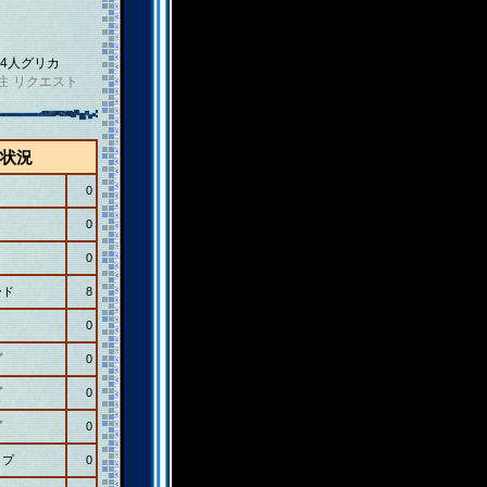
4人グリカ
注
リクエスト
状況
0
0
0
ード
8
0
プ
0
プ
0
プ
0
ップ
0