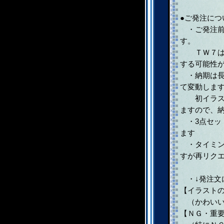
●ご発注につ
・ご発注前
す。
ＴＷ７は基
する可能性
・納期は長
て変動しま
初イラスト
ますので、
・3点セッ
ます
・タイミン
すが再リク
・↓発注文
【イラスト
（かわいい
【ＮＧ・重