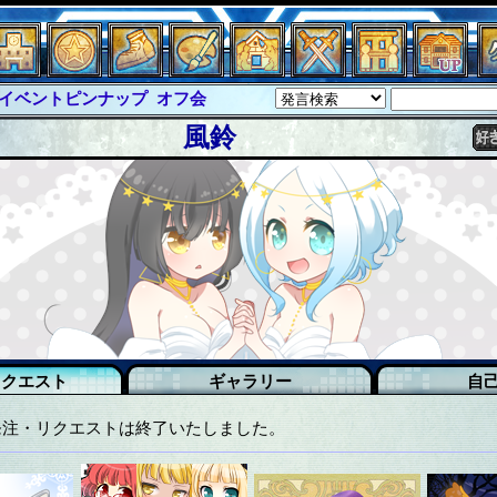
ピンナップ
オフ会
グラシャ
・ラボラス
グローバルジャスティス
風鈴
クハーツ
サイキックハーツ大戦
ド
ソロモン
ファイナル
バー
イベピン
リクエスト
ギャラリー
自
発注・リクエストは終了いたしました。