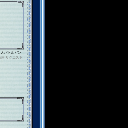
4人バトルピン
発注
リクエスト