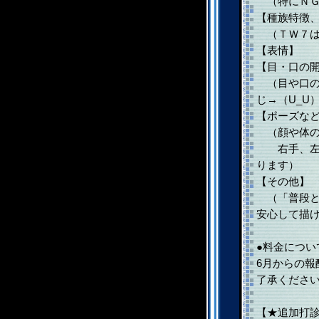
（特にＮＧ
【種族特徴
（ＴＷ７は
【表情】
【目・口の
（目や口の
じ→（U_U
【ポーズな
（顔や体の
右手、左手
ります）
【その他】
（「普段と
安心して描
●料金につい
6月からの
了承くださ
【★追加打