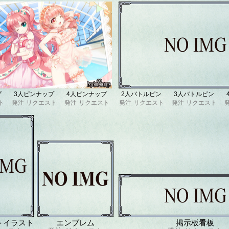
プ
3人ピンナップ
4人ピンナップ
2人バトルピン
3人バトルピン
ト
発注
リクエスト
発注
リクエスト
発注
リクエスト
発注
リクエスト
トイラスト
エンブレム
掲示板看板