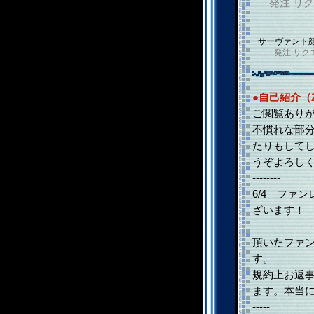
発注
リク
サーヴァント
発注
リク
●自己紹介（2
ご閲覧あり
不慣れな部
たりもして
うぞよろし
--------
6/4 ファ
ざいます！
頂いたファ
す。
規約上お返
ます。本当
-----