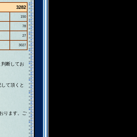
3282
150
78
27
3027
と判断してお
記して頂くと
おります。ご