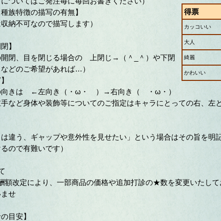
についてはご発注毎に毎回お書きください）
得票
、種族特徴の描写の有無】
収納不可なので描写します）
カッコいい
大人
開閉】
開閉、目を閉じる場合の 上閉じ→（＾_＾）や下閉
綺麗
）などのご希望があれば…）
かわいい
ど】
向きは ←左向き（・ω・ ）→右向き（ ・ω・）
など身体や装飾等についてのご指定はキャラにとっての右、左
は違う、ギャップや意外性を見せたい」という場合はその旨を明
けるので有難いです）
て
報酬額改定により、一部商品の価格や追加打診の★数を変更いたして
いませ
診の目安】