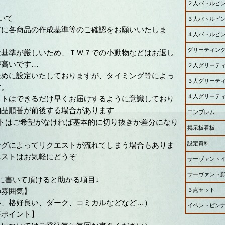
２人バトルピ
いて
３人バトルピ
に各商品の作成基準等のご確認をお願いいたしま
４人バトルピ
グリーティン
準が厳しいため、ＴＷ７での小動物などはお返し
が高いです…
２人グリーテ
めに設定いたしておりますが、タイミング等によっ
３人グリーテ
す。
４人グリーテ
はできるだけ早くお届けするように意識しており
納品順番が前後する場合があります
エンブレム
トはご希望がなければ基本的に切り抜きか差分になり
掲示板看板
設定資料
グによってリクエストが流れてしまう場合もありま
エストはお気軽にどうぞ
サーヴァント
サーヴァント
に書いて頂けると助かる項目↓
の雰囲気】
３点セット
、格好良い、ダーク、コミカルなどなど…）
イベントピン
要ポイント】