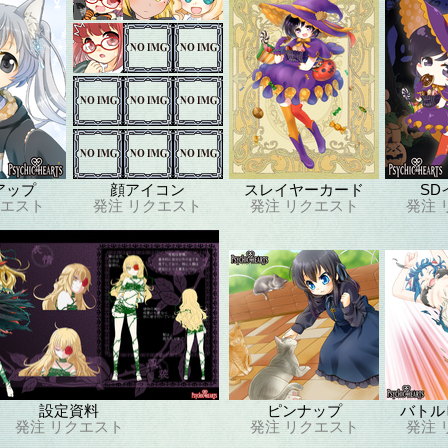
アップ
顔アイコン
スレイヤーカード
SD
エスト
発注
リクエスト
発注
リクエスト
発注
設定資料
ピンナップ
バトル
発注
リクエスト
発注
リクエスト
発注