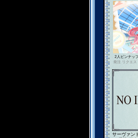
2人ピンナッ
発注
リクエス
サーヴァン