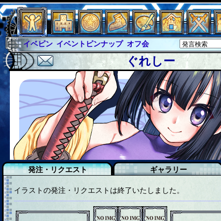
イベピン
イベントピンナップ
オフ会
グラシャ
グラシャ・ラボラス
ぐれしー
グローバルジャスティス
サイキックハーツ
サイキックハーツ大戦
シュラウド
ソロモン
ファイナル
アブソーバー
発注・リクエスト
ギャラリー
イラストの発注・リクエストは終了いたしました。