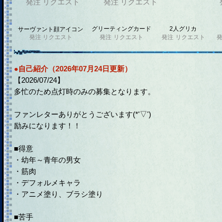
発注
リクエスト
発注
リクエスト
グリーティングカード
2人グリカ
サーヴァント顔アイコン
発注
リクエスト
発注
リクエスト
発注
リクエスト
●自己紹介（2026年07月24日更新）
【2026/07/24】
多忙のため点灯時のみの募集となります。
ファンレターありがとうございます(*'▽')
励みになります！！
■得意
・幼年～青年の男女
・筋肉
・デフォルメキャラ
・アニメ塗り、ブラシ塗り
■苦手