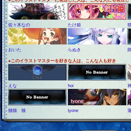
佐々木なの
たけ姫
おいた
らぬき
●このイラストマスターを好きな人は、こんな人も好き
えな
hoi
猫猫 猫
tyone