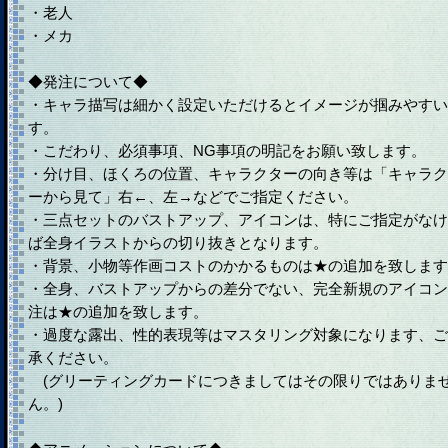
・老人
・メカ
◆発注について◆
・キャラ描写は細かく設定いただけるとイメージが掴みやすい
す。
・こだわり、必須事項、NG事項の明記をお願い致します。
・分け目、ほくろの位置、キャラクターの向き等は「キャラク
ーから見て」右←、左→などでご指定ください。
・三点セットのバストアップ、アイコンは、特にご指定がなけ
ば全身イラストからの切り抜きとなります。
・背景、小物等作画コストのかかるものは★の追加を致します
・全身、バストアップからの差分でない、完全新規のアイコン
注は★の追加を致します。
・過度な露出、性的表現等はマスタリング対象になります、ご
承ください。
(グリーティングカードにつきましてはその限りではありま
ん。)