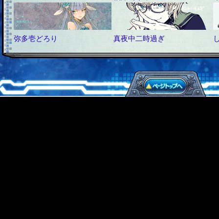
弥多壱どろり
真夜中二時過ぎ