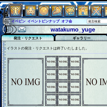
イベピン
イベントピンナップ
オフ会
グラシャ
グラシャ・ラボラス
watakumo_yuge
グローバルジャスティス
サイキックハーツ
発注・リクエスト
ギャラリー
サイキックハーツ大戦
シュラウド
ソロモン
イラストの発注・リクエストは終了いたしました。
ファイナル
アブソーバー