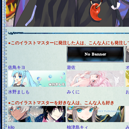
●このイラストマスターに発注した人は、こんな人にも発注し
佐鳥キヨ
遊佐
水野ましも
みくに
●このイラストマスターを好きな人は、こんな人も好き
kilo
柚津島キィ