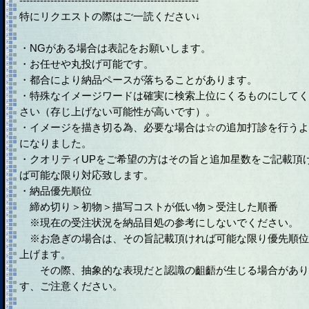
----------------------------------------------------
特にリクエストの際はご一読ください↓
・NGがある場合は表記をお願いします。
・お任せや丸投げ可能です。
・都合により納品ペースが落ちることがあります。
・特殊なイメージワードは確実に検索上位にくるものにしてく
さい（存じ上げない可能性が高いです）。
・イメージを描き切る為、必要な場合は☆の追加打診を行うよ
になりました。
・クオリティUPをご希望の方はその旨と追加星数をご記載頂
ば可能な限り対応致します。
・納品優先順位
締め切り＞初物＞描写コストが低い物＞受注した順番
※現在の受注状況を納品目処の参考にしないでください。
※お急ぎの場合は、その旨記載頂ければ可能な限り優先順位
上げます。
その際、抽象的な表現だと認識の齟齬が生じる場合があり
す、ご注意ください。