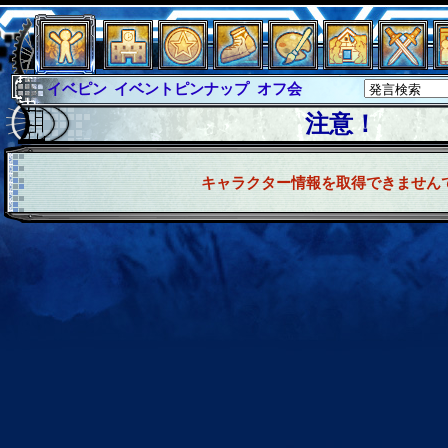
イベピン
イベントピンナップ
オフ会
グラシャ
グラシャ・ラボラス
注意！
グローバルジャスティス
サイキックハーツ
サイキックハーツ大戦
シュラウド
ソロモン
キャラクター情報を取得できません
ファイナル
アブソーバー