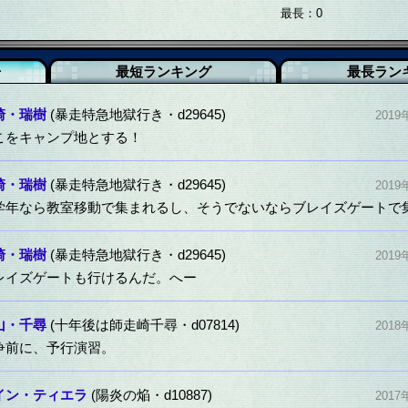
最長：0
告
最短ランキング
最長ラン
崎・瑞樹
(暴走特急地獄行き・d29645)
2019
こをキャンプ地とする！
崎・瑞樹
(暴走特急地獄行き・d29645)
2019
学年なら教室移動で集まれるし、そうでないならブレイズゲートで
崎・瑞樹
(暴走特急地獄行き・d29645)
2019
レイズゲートも行けるんだ。へー
山・千尋
(十年後は師走崎千尋・d07814)
2018
争前に、予行演習。
イン・ティエラ
(陽炎の焔・d10887)
2017