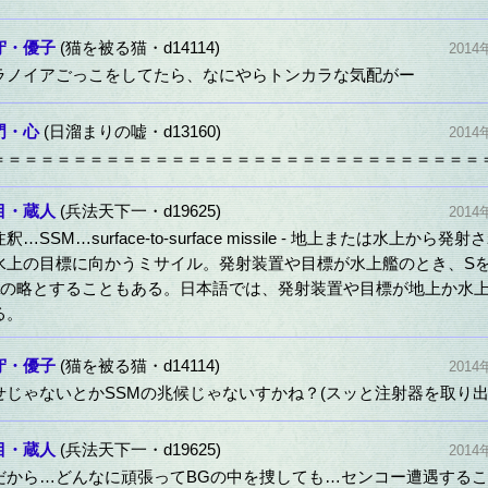
守・優子
(猫を被る猫・d14114)
2014
ラノイアごっこをしてたら、なにやらトンカラな気配がー
門・心
(日溜まりの嘘・d13160)
2014
＝＝＝＝＝＝＝＝＝＝＝＝＝＝＝＝＝＝＝＝＝＝＝＝＝＝＝＝＝＝
目・蔵人
(兵法天下一・d19625)
2014
釈…SSM…surface-to-surface missile - 地上または水上から
水上の目標に向かうミサイル。発射装置や目標が水上艦のとき、Sをs
eaの略とすることもある。日本語では、発射装置や目標が地上か水
る。
守・優子
(猫を被る猫・d14114)
2014
せじゃないとかSSMの兆候じゃないすかね？(スッと注射器を取り出
目・蔵人
(兵法天下一・d19625)
2014
だから…どんなに頑張ってBGの中を捜しても…センコー遭遇する