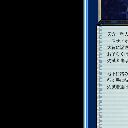
天方・矜人（
『スサノオ
大昔に記述
おそらくは
灼滅者達は
地下に踏み
行く手に待
灼滅者達は