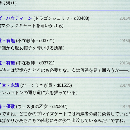
潜り潜り）
ヴ・ハウディーン
(ドラゴンシェリフ・d30488)
2016
♪(マジックキャットを追いかける)
道・有無
(不在教師・d03721)
2015
子猫から魔女帽子を奪い取る所業）
道・有無
(不在教師・d03721)
2015
―時々は記憶をたどるのも必要だな。次は何処を見て回ろうか――
子堂・永遠
(だーくうさぎ員・d01595)
2014
トンカラトンの通り道に穴を掘っている）
輪・優歌
(ウェスタの乙女・d20897)
2014
うですね。どこかのブレイズゲートでは灼滅者の姿に偽装していた
ればかりかあちこちの依頼にその姿で出没しているみたいですね。