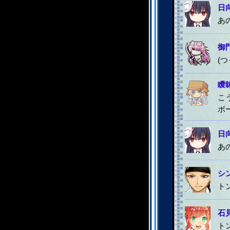
日
あ
御
(
瞹
こ
ボ
日
あ
シ
ト
石
ト