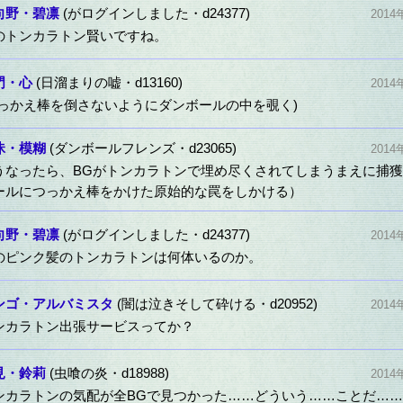
向野・碧凛
(がログインしました・d24377)
2014
のトンカラトン賢いですね。
門・心
(日溜まりの嘘・d13160)
2014
つっかえ棒を倒さないようにダンボールの中を覗く)
昧・模糊
(ダンボールフレンズ・d23065)
2014
うなったら、BGがトンカラトンで埋め尽くされてしまうまえに捕
ールにつっかえ棒をかけた原始的な罠をしかける）
向野・碧凛
(がログインしました・d24377)
2014
のピンク髪のトンカラトンは何体いるのか。
ンゴ・アルバミスタ
(闇は泣きそして砕ける・d20952)
2014
ンカラトン出張サービスってか？
見・鈴莉
(虫喰の炎・d18988)
2014
ンカラトンの気配が全BGで見つかった……どういう……ことだ……