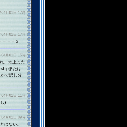
年04月01日 17時
年04月01日 17時
＝＝＝＝３
年04月01日 15時
発射され、地上また
hipまたは
上かで訳し分
年04月01日 11時
し)
年04月01日 09時
ことはない。