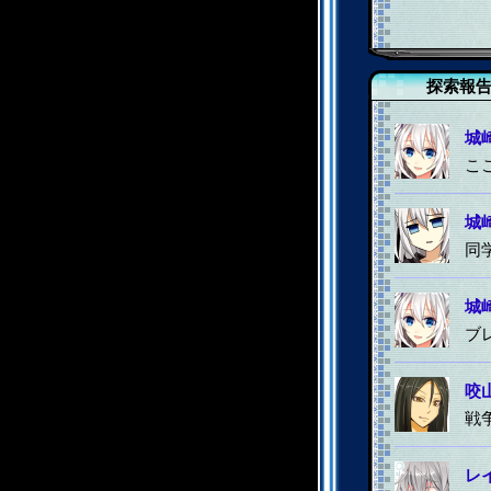
探索報
城
こ
城
同
城
ブ
咬
戦
レ