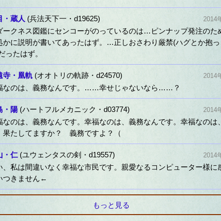
目・蔵人
(兵法天下一・d19625)
2014
ダークネス図鑑にセンコーがのっているのは…ピンナップ発注のた
処かに説明が書いてあったはず。…正しおさわり厳禁(ハグとか抱っ
)だったはず。
遠寺・凰軌
(オオトリの軌跡・d24570)
2014
福なのは、義務なんです。……幸せじゃないなら……？
島・陽
(ハートフルメカニック・d03774)
2014
福なのは、義務なんです。幸福なのは、義務なんです。幸福なのは
。果たしてますか？ 義務ですよ？（
山・仁
(ユウェンタスの剣・d19557)
2014
い、私は間違いなく幸福な市民です。親愛なるコンピューター様に
いつきません←
もっと見る