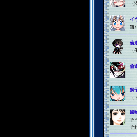
（
イ
猫
倫
（
倫
―
獅
（
風
そ
そ