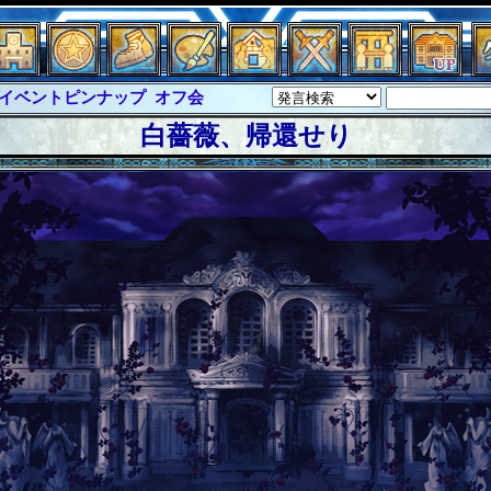
ピンナップ
オフ会
グラシャ
・ラボラス
グローバルジャスティス
白薔薇、帰還せり
クハーツ
サイキックハーツ大戦
ド
ソロモン
ファイナル
バー
イベピン