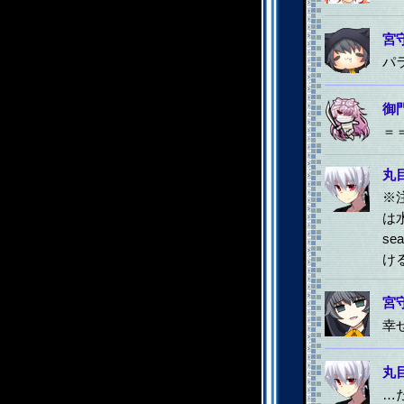
宮
パ
御
＝
丸
※注
は
s
け
宮
幸
丸
…