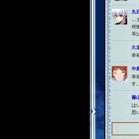
丸
…
何
等
久
幸
中
幸
す
篠
は
思