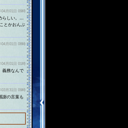
年04月01日 09時
めらしい。…
ことかおんぶ
年04月01日 08時
年04月01日 01時
、義務なんで
年03月31日 09時
感謝の言葉も