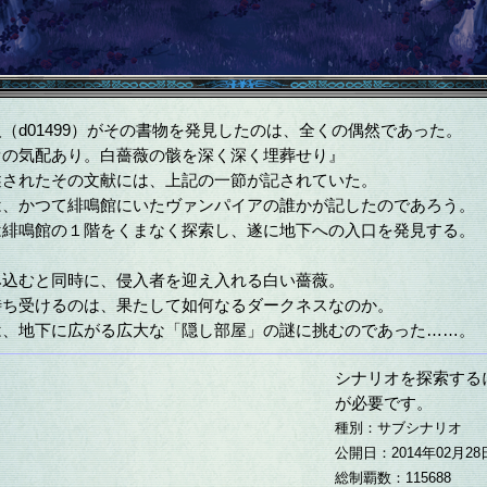
d01499）がその書物を発見したのは、全くの偶然であった。
の気配あり。白薔薇の骸を深く深く埋葬せり』
されたその文献には、上記の一節が記されていた。
、かつて緋鳴館にいたヴァンパイアの誰かが記したのであろう。
緋鳴館の１階をくまなく探索し、遂に地下への入口を発見する。
込むと同時に、侵入者を迎え入れる白い薔薇。
ち受けるのは、果たして如何なるダークネスなのか。
、地下に広がる広大な「隠し部屋」の謎に挑むのであった……。
シナリオを探索する
が必要です。
種別：サブシナリオ
公開日：2014年02月28
総制覇数：115688