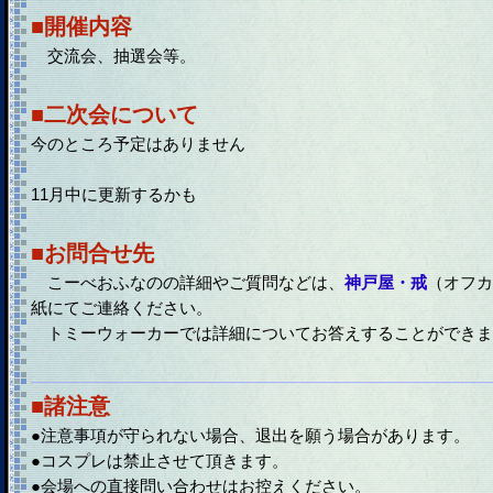
■開催内容
交流会、抽選会等。
■二次会について
今のところ予定はありません
11月中に更新するかも
■お問合せ先
こーべおふなのの詳細やご質問などは、
神戸屋・戒
（オフカ
紙にてご連絡ください。
トミーウォーカーでは詳細についてお答えすることができま
■諸注意
●注意事項が守られない場合、退出を願う場合があります。
●コスプレは禁止させて頂きます。
●会場への直接問い合わせはお控えください。