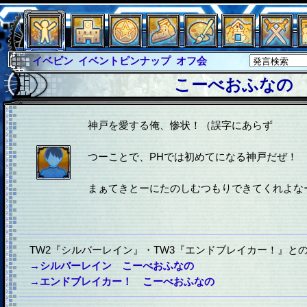
イベピン
イベントピンナップ
オフ会
グラシャ
グラシャ・ラボラス
こーべおふなの
グローバルジャスティス
サイキックハーツ
サイキックハーツ大戦
シュラウド
ソロモン
神戸を愛する俺、惨状！（誤字にあらず
ファイナル
アブソーバー
つーことで、PHでは初めてになる神戸だぜ！
まぁてきとーにたのしむつもりできてくれよな
TW2『シルバーレイン』・TW3『エンドブレイカー！』と
→シルバーレイン こーべおふなの
→エンドブレイカー！ こーべおふなの