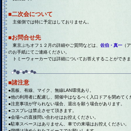
■二次会について
主催側では特に予定はしておりません。
■お問合せ先
東京ぷちオフ１２月の詳細やご質問などは、
佐伯・真一
（ア
のお手紙にてご連絡ください。
トミーウォーカーでは詳細についてお答えすることができま
■諸注意
●黒板、有線、マイク、無線LAN環境あり。
●他の利用者に配慮し、開催中はなるべく入口ドアを閉めてく
●注意事項が守られない場合、退出を願う場合があります。
●コスプレは禁止させて頂きます。
●会場への直接問い合わせはお控えください。
●駐車スペースはありません、車での来場はお控えください。
●喫煙は決められたスペースでお願いします。