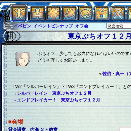
イベピン
イベントピンナップ
オフ会
グラシャ
グラシャ・ラボラス
東京ぷちオフ１２
グローバルジャスティス
サイキックハーツ
サイキックハーツ大戦
シュラウド
ソロモン
ぷちオフ、少しでもお力になれればいいのです
どうぞ宜しくお願いします。
ファイナル
アブソーバー
＜
佐伯・真一（ア
TW2『シルバーレイン』・TW3『エンドブレイカー！』と
→シルバーレイン 東京ぷちオフ１２月
→エンドブレイカー！ 東京ぷちオフ１２月
■会場
貸会議室 内海 ２Ｆ教室