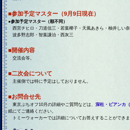
■参加予定マスター（9月9日現在）
●参加予定マスター（順不同）
西宮チヒロ・刀道信三・若葉椰子・天風あきら・柚井しい奈
波多野志郎・智葉謙治・西灰三
■開催内容
交流会等。
■二次会について
主催側では特に予定はしておりません。
■お問合せ先
東京ぷちオフ10月の詳細やご質問などは、
深杜・ビアンカ（白
紙にてご連絡ください。
トミーウォーカーでは詳細についてお答えすることができま