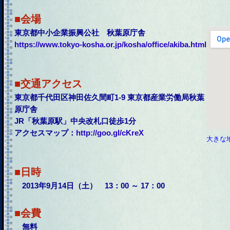
■会場
東京都中小企業振興公社 秋葉原庁舎
https://www.tokyo-kosha.or.jp/kosha/office/akiba.html
■交通アクセス
東京都千代田区神田佐久間町1-9 東京都産業労働局秋葉
原庁舎
JR「秋葉原駅」中央改札口徒歩1分
アクセスマップ：
http://goo.gl/cKreX
大きな
■日時
2013年9月14日（土） 13：00 ～ 17：00
■会費
無料