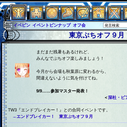
イベピン
イベントピンナップ
オフ会
グラシャ
グラシャ・ラボラス
東京ぷちオフ９月
グローバルジャスティス
サイキックハーツ
サイキックハーツ大戦
シュラウド
ソロモン
まだまだ残暑もあるけれど、
みんなでぷちオフ楽しみましょう！
ファイナル
アブソーバー
今月から会場も秋葉原に変わるから、
間違えないように気を付けてね。
9/9……参加マスター発表！
＜
深杜・ビア
TW3『エンドブレイカー！』との合同イベントです。
→エンドブレイカー！ 東京ぷちオフ９月