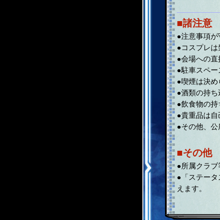
■諸注意
●注意事項
●コスプレは
●会場への
●駐車スペ
●喫煙は決
●酒類の持ち
●飲食物の
●貴重品は
●その他、
■その他
●所属クラ
●「ステー
えます。