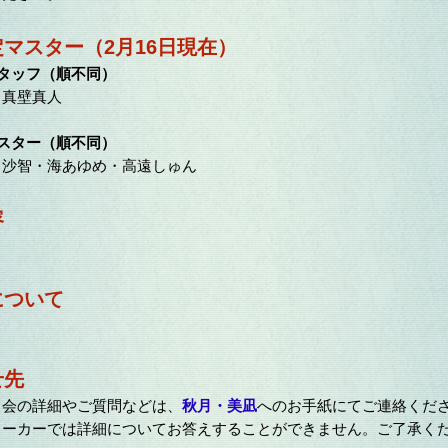
定マスター（2月16日現在）
タッフ（順不同）
真壁真人
スター（順不同）
沙智・海あゆめ・高遠しゅん
容
。
について
。
せ先
会の詳細やご質問などは、
秋月・美凪
へのお手紙にてご連絡くだ
ーカーでは詳細についてお答えすることができません。ご了承く