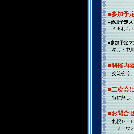
■参加予
●参加予定ス
うえむら・
●参加予定マ
泰月・中川
■開催内
交流会等
■二次会
特に無し
■お問合
札幌ＯＦＦ
トミーウォ