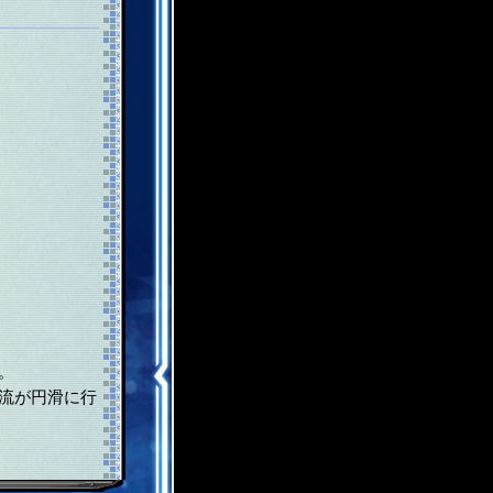
。
流が円滑に行