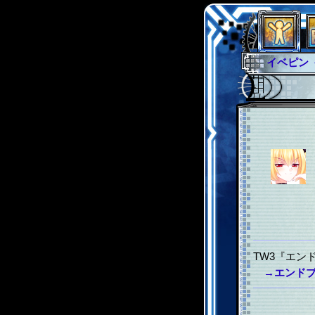
イベピン
グラシャ
グローバ
サイキッ
ファイナ
TW3『エン
→エンド