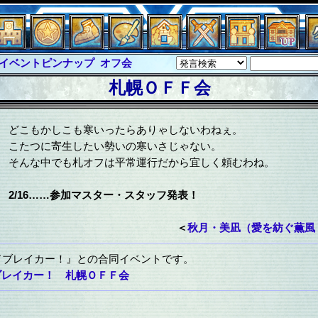
イベントピンナップ
オフ会
グラシャ・ラボラス
札幌ＯＦＦ会
ルジャスティス
サイキックハーツ
クハーツ大戦
シュラウド
ソロモン
どこもかしこも寒いったらありゃしないわねぇ。
こたつに寄生したい勢いの寒いさじゃない。
ル
アブソーバー
そんな中でも札オフは平常運行だから宜しく頼むわね。
2/16……参加マスター・スタッフ発表！
＜
秋月・美凪（愛を紡ぐ薫風・d
ドブレイカー！』との合同イベントです。
ブレイカー！ 札幌ＯＦＦ会