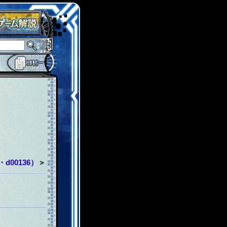
00136）
＞