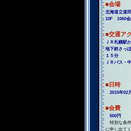
■会場
北海道立道
10F 1060
■交通ア
ＪＲ札幌駅
地下鉄さっ
１５分
ＪＲバス・
■日時
2015年02
■会費
500円
特別な条件
に申し出て