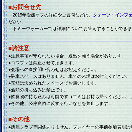
■お問合せ先
2015年愛媛オフの詳細やご質問などは、
クォーツ・インフ
ださい。
トミーウォーカーでは詳細についてお答えすることができま
■諸注意
●注意事項が守られない場合、退出を願う場合があります。
●コスプレは禁止させて頂きます。
●会場への直接問い合わせはお控えください。
●駐車スペースはありません、車での来場はお控えください。
●喫煙は決められたスペースでお願いします。
●酒類の持ち込みは禁止です。
●飲食物の持ち込みは可能です（ゴミはお持ち帰りください）
●その他、公序良俗に反する行いなどを禁止します。
■その他
●所属クラブ等関係ありません、プレイヤーの事前参加表明は