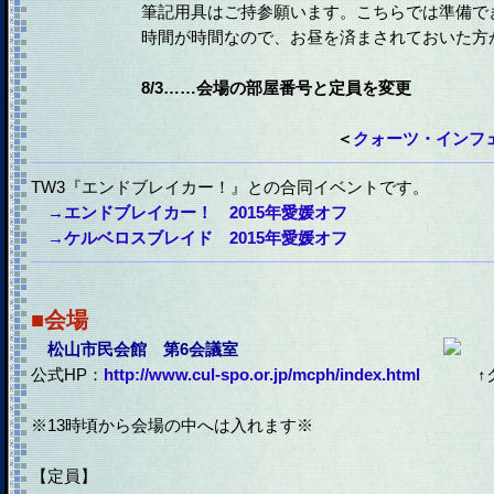
筆記用具はご持参願います。こちらでは準備で
時間が時間なので、お昼を済まされておいた方
8/3……会場の部屋番号と定員を変更
＜
クォーツ・インフェ
TW3『エンドブレイカー！』との合同イベントです。
→エンドブレイカー！ 2015年愛媛オフ
→ケルベロスブレイド 2015年愛媛オフ
■会場
松山市民会館 第6会議室
公式HP：
http://www.cul-spo.or.jp/mcph/index.html
↑
※13時頃から会場の中へは入れます※
【定員】