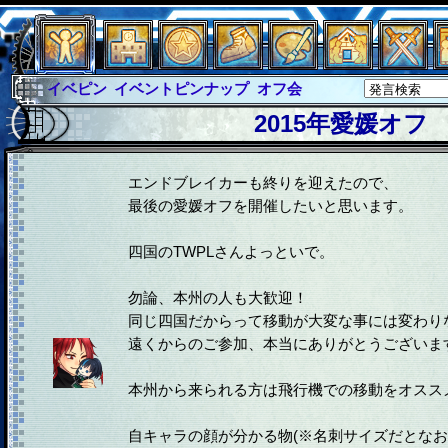
イベピン
イベントピンナップ
オフ会
グラシャ
グラシャ・ラボラス
2015年愛媛オフ
グローバルジャスティス
サイキックハーツ
サイキックハーツ大戦
シュラウド
ソロモン
エンドブレイカーも終りを迎えたので、
最後の愛媛オフを開催したいと思います。
ファイナル
アブソーバー
四国のTWPLさんよっといで。
勿論、本州の人も大歓迎！
同じ四国だからって移動が大変な事には変わり
遠くからのご参加、本当にありがとうございま
本州から来られる方は飛行機での移動をオスス
自キャラの顔が分かる物(※名刺サイズだとなお