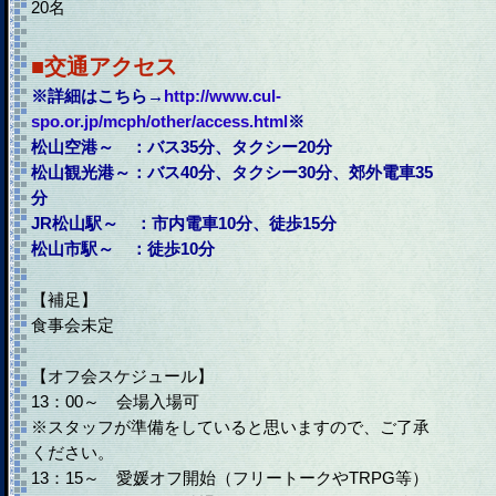
20名
■交通アクセス
※詳細はこちら→
http://www.cul-
spo.or.jp/mcph/other/access.html
※
松山空港～ ：バス35分、タクシー20分
松山観光港～：バス40分、タクシー30分、郊外電車35
分
JR松山駅～ ：市内電車10分、徒歩15分
松山市駅～ ：徒歩10分
【補足】
食事会未定
【オフ会スケジュール】
13：00～ 会場入場可
※スタッフが準備をしていると思いますので、ご了承
ください。
13：15～ 愛媛オフ開始（フリートークやTRPG等）