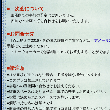
■二次会について
主催側での事前の予定はございません。
各自での企画・打ち合わせをお願いいたします。
■お問合せ先
TW広島オフ2016・冬の陣の詳細やご質問などは、
アメーリ
手紙にてご連絡ください。
トミーウォーカーでは詳細についてお答えすることができま
■諸注意
●注意事項が守られない場合、退出を願う場合があります。
●コスプレは禁止させて頂きます。
●会場への直接問い合わせはお控えください。
●駐車スペースはありません、車での来場はお控えください。
●喫煙は決められたスペースでお願いします。
●酒類の持ち込みは禁止です。
●飲食物の持ち込みは可能です（ゴミはお持ち帰りください）