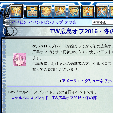
イベピン
イベントピンナップ
オフ会
グラシャ
グラシャ・ラボラス
TW広島オフ2016・冬
グローバルジャスティス
サイキックハーツ
サイキックハーツ大戦
シュラウド
ソロモン
ケルベロスブレイドが始まってから初の広島オ
広島オフではオフ初参加の方々に優しいアット
ファイナル
アブソーバー
ます。
広島近隣にお住まいの灼滅者の方、ケルベロス
奮ってご参加くださいませ。
＜
アメーリエ・グリューネヴァル
TW5『ケルベロスブレイド』との合同イベントです。
→ケルベロスブレイド TW広島オフ2016・冬の陣