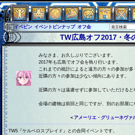
イベピン
イベントピンナップ
オフ会
グラシャ
グラシャ・ラボラス
TW広島オフ2017・冬
グローバルジャスティス
サイキックハーツ
サイキックハーツ大戦
シュラウド
ソロモン
みなさま、お久しぶりでございます。
2017年も広島でオフ会を執り行います。
ファイナル
アブソーバー
これまでの統計によると遠方の方々の参加が多
近隣の方々の参加は少ない傾向にあります。
近隣の方々は遠慮せずに参加していただけると
会場の建物は前回と同じですが、別のお部屋に
＜
アメーリエ・グリューネヴァル
TW5『ケルベロスブレイド』との合同イベントです。