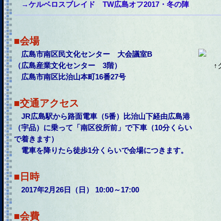
→ケルベロスブレイド TW広島オフ2017・冬の陣
■会場
広島市南区民文化センター 大会議室B
（広島産業文化センター 3階）
↑
広島市南区比治山本町16番27号
■交通アクセス
JR広島駅から路面電車（5番）比治山下経由広島港
（宇品）に乗って「南区役所前」で下車（10分くらい
で着きます）
電車を降りたら徒歩1分くらいで会場につきます。
■日時
2017年2月26日（日） 10:00～17:00
■会費