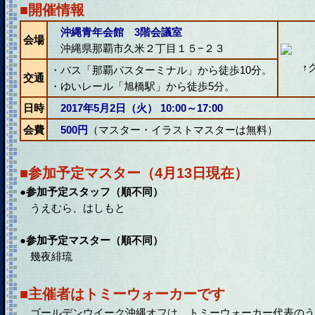
■開催情報
沖縄青年会館 3階会議室
会場
沖縄県那覇市久米２丁目１５−２３
↑
・バス「那覇バスターミナル」から徒歩10分。
交通
・ゆいレール「旭橋駅」から徒歩5分。
日時
2017年5月2日（火） 10:00～17:00
会費
500円
（マスター・イラストマスターは無料）
■参加予定マスター（4月13日現在）
●参加予定スタッフ（順不同）
うえむら、はしもと
●参加予定マスター（順不同）
幾夜緋琉
■主催者はトミーウォーカーです
ゴールデンウイーク沖縄オフは、トミーウォーカー代表のう