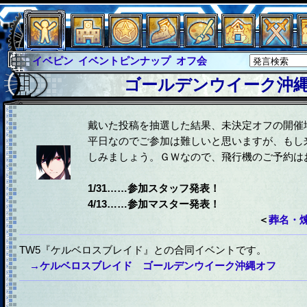
イベピン
イベントピンナップ
オフ会
グラシャ
グラシャ・ラボラス
ゴールデンウイーク沖
グローバルジャスティス
サイキックハーツ
サイキックハーツ大戦
シュラウド
ソロモン
戴いた投稿を抽選した結果、未決定オフの開催
平日なのでご参加は難しいと思いますが、もし
ファイナル
アブソーバー
しみましょう。ＧＷなので、飛行機のご予約は
1/31……参加スタッフ発表！
4/13……参加マスター発表！
＜
葬名・煉
TW5『ケルベロスブレイド』との合同イベントです。
→ケルベロスブレイド ゴールデンウイーク沖縄オフ