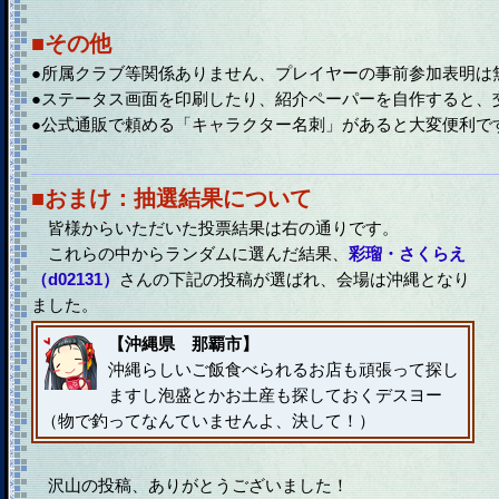
■その他
●所属クラブ等関係ありません、プレイヤーの事前参加表明は
●ステータス画面を印刷したり、紹介ペーパーを自作すると、
●公式通販で頼める「キャラクター名刺」があると大変便利で
■おまけ：抽選結果について
皆様からいただいた投票結果は右の通りです。
これらの中からランダムに選んだ結果、
彩瑠・さくらえ
（d02131）
さんの下記の投稿が選ばれ、会場は沖縄となり
ました。
【沖縄県 那覇市】
沖縄らしいご飯食べられるお店も頑張って探し
ますし泡盛とかお土産も探しておくデスヨー
（物で釣ってなんていませんよ、決して！）
沢山の投稿、ありがとうございました！