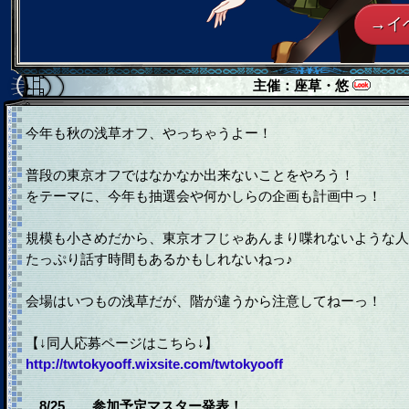
→イ
主催：
座草・悠
今年も秋の浅草オフ、やっちゃうよー！
普段の東京オフではなかなか出来ないことをやろう！
をテーマに、今年も抽選会や何かしらの企画も計画中っ！
規模も小さめだから、東京オフじゃあんまり喋れないような人
たっぷり話す時間もあるかもしれないねっ♪
会場はいつもの浅草だが、階が違うから注意してねーっ！
【↓同人応募ページはこちら↓】
http://twtokyooff.wixsite.com/twtokyooff
8/25……参加予定マスター発表！