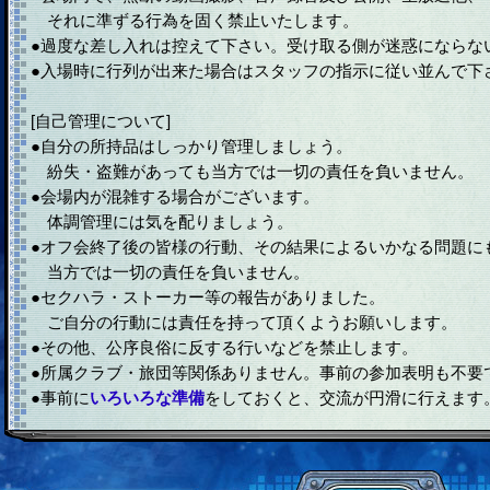
それに準ずる行為を固く禁止いたします。
●過度な差し入れは控えて下さい。受け取る側が迷惑にならな
●入場時に行列が出来た場合はスタッフの指示に従い並んで下
[自己管理について]
●自分の所持品はしっかり管理しましょう。
紛失・盗難があっても当方では一切の責任を負いません。
●会場内が混雑する場合がございます。
体調管理には気を配りましょう。
●オフ会終了後の皆様の行動、その結果によるいかなる問題に
当方では一切の責任を負いません。
●セクハラ・ストーカー等の報告がありました。
ご自分の行動には責任を持って頂くようお願いします。
●その他、公序良俗に反する行いなどを禁止します。
●所属クラブ・旅団等関係ありません。事前の参加表明も不要
●事前に
いろいろな準備
をしておくと、交流が円滑に行えます