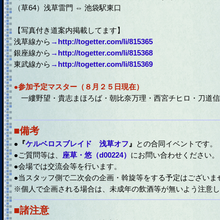
（草64）浅草雷門 ⇔ 池袋駅東口
【写真付き道案内掲載してます】
浅草線から
→http://togetter.com/li/815365
銀座線から
→http://togetter.com/li/815368
東武線から
→http://togetter.com/li/815369
●参加予定マスター（８月２５日現在）
一縷野望・貴志まほろば・朝比奈万理・西宮チヒロ・刀道信
■備考
●
『
ケルベロスブレイド 浅草オフ
』
との合同イベントです。
●ご質問等は、
座草・悠（d00224）
にお問い合わせください。
●会場では交流会等を行います。
●当スタッフ側で二次会の企画・斡旋等をする予定はございま
※個人で企画される場合は、未成年の飲酒等が無いよう注意し
■諸注意