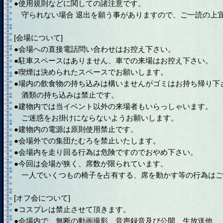
●使用規則などに関しての諸注意です。
守られない場合 退出を願う事がありますので、ご一読の上
[会場について]
●会場への直接電話問い合わせはお控え下さい。
●駐車スペースはありません、車での来場はお控え下さい。
●喫煙は決められたスペースでお願いします。
●場内の飲食物の持ち込みは構いませんがゴミはお持ち帰り下
酒類の持ち込みは禁止です。
●建物内では当イベント以外の来場者もいらっしゃいます。
ご迷惑をお掛けにならないようお願いします。
●建物内の電源は原則使用禁止です。
●会場外での集団たむろを禁止いたします。
●会場内を走り回る行為は危険ですのでおやめ下さい。
●今回は会場が狭く、席数が限られています。
一人でいくつもの椅子を占有する、席を動かす等の行為はご
[オフ会について]
●コスプレは禁止させて頂きます。
●会場内で、無断の動画撮影、音声録音及び公開、生放送他、