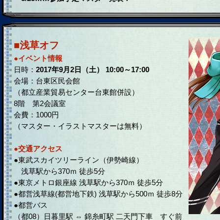
■浅草オフ
●イベント情報
日時：
2017年9月2日（土） 10:00～17:00
会場：台東区民会館
（都立産業貿易センター台東館併設）
8階 第2会議室
会費：1000円
（マスター・イラストマスターは無料）
●交通アクセス
●東武スカイツリーライン（伊勢崎線）
浅草駅から370ｍ 徒歩5分
●東京メトロ銀座線 浅草駅から370ｍ 徒歩5分
●都営浅草線(都営地下鉄) 浅草駅から500ｍ 徒歩8分
●都営バス
（都08）日暮里駅 ⇔ 錦糸町駅 二天門下車 すぐ前