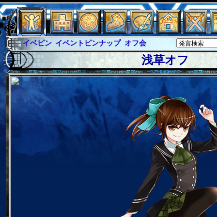
イベピン
イベントピンナップ
オフ会
グラシャ
グラシャ・ラボラス
浅草オフ
グローバルジャスティス
サイキックハーツ
サイキックハーツ大戦
シュラウド
ソロモン
ファイナル
アブソーバー