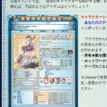
公認イベントでは、「自分のキャラクターを紹介する物」を
例えば、下記のようなアイテムはどうでしょう？
キャラクターシ
あなたのステ
トに持っていき
ブラウザから
の見栄えが良く
が行われます。
・所有★数を隠
・ホットワード
・テーブルごと
※chromeで
定→背景のグラ
ださい。