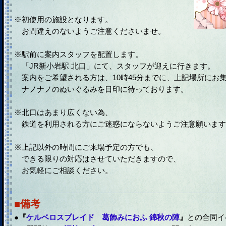
※初使用の施設となります。
お間違えのないようご注意くださいませ。
※駅前に案内スタッフを配置します。
「JR新小岩駅 北口」にて、スタッフが迎えに行きます。
案内をご希望される方は、10時45分までに、上記場所にお
ナノナノのぬいぐるみを目印に待っております。
※北口はあまり広くない為、
鉄道を利用される方にご迷惑にならないようご注意願います
※上記以外の時間にご来場予定の方でも、
できる限りの対応はさせていただきますので、
お気軽にご相談ください。
■備考
●
『
ケルベロスブレイド 葛飾みにおふ 錦秋の陣
』
との合同イ