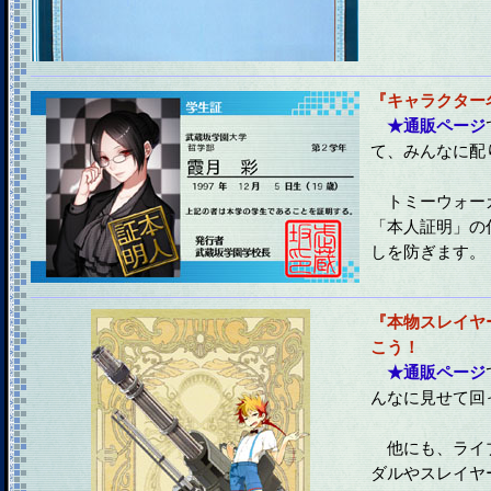
『キャラクター
★通販ページ
て、みんなに配
トミーウォー
「本人証明」の
しを防ぎます。
『本物スレイヤ
こう！
★通販ページ
んなに見せて回
他にも、ライ
ダルやスレイヤ