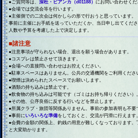
●ご質問等は、
深杜・ビアンカ（d01188）
にお問い合わせくだ
●会場では交流会等を行います。
●主催側での二次会は何かしらの形で行おうと思っています。
事前に主催にお手紙を送っていただくか、当日申し出てくださ
人数や予算を考慮した上で決定します。
■諸注意
●注意事項が守られない場合、退出を願う場合があります。
●コスプレは禁止させて頂きます。
●会場への直接問い合わせはお控えください。
●駐車スペースはありません。公共の交通機関をご利用くださ
●喫煙は決められたスペースでお願いします。
●酒類の持ち込みは禁止です。
●飲食物の持ち込みは可能です（ゴミはお持ち帰りください）
●その他、公序良俗に反する行いなどを禁止します。
●所属クラブ・旅団等関係ありません。事前の参加表明も不要
●事前に
いろいろな準備
をしておくと、交流が円滑に行えます
●会費の金額の関係上、釣銭の用意が難しくなっております。
と大変助かります。