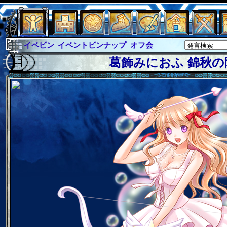
イベピン
イベントピンナップ
オフ会
グラシャ
グラシャ・ラボラス
葛飾みにおふ 錦秋の
グローバルジャスティス
サイキックハーツ
サイキックハーツ大戦
シュラウド
ソロモン
ファイナル
アブソーバー