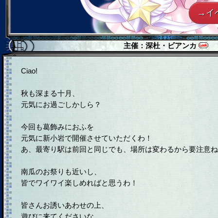
→イ
主催：
深杜・ビアンカ
Ciao!
秋も深まる十月、
元気にお過ごしかしら？
今回も葛飾みにおふを
元気に新小岩で開催させていただくわ！
あ、最寄り駅は前回と同じでも、場所は変わるから要注意ね
南瓜のお祭りも近いし、
皆でワイワイ楽しめればと思うわ！
皆さんお誘いあわせの上、
遊びに来てくださいな。