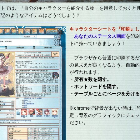
トでは、「自分のキャラクターを紹介する物」を用意しておくと
記のようなアイテムはどうでしょう？
キャラクターシートを『印刷』し
あなたのステータス画面
を印刷
トに持っていきましょう！
ブラウザから普通に印刷するだ
の見栄えが良くなるよう、自動的
が行われます。
・所有★数を隠す。
・ホットワードを隠す。
・テーブルごとにページを分ける
※chromeで背景が出ない時は、
定→背景のグラフィックにチェッ
ださい。