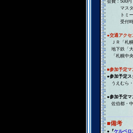
会費：500円
マスター
トミーウォ
受付時に
●交通アクセ
ＪＲ「札幌
地下鉄「大
「札幌中央
■参加予定マ
●参加予定ス
うえむら・
●参加予定マ
佐伯都・中
■備考
●
『
ケルベロ