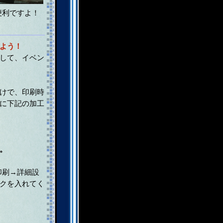
便利ですよ！
よう！
して、イベン
けで、印刷時
に下記の加工
。
印刷→詳細設
クを入れてく