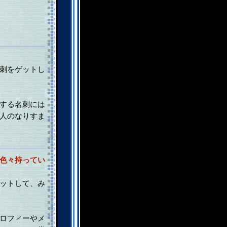
刺をゲットし
する名刺には
人のなりすま
色々持ってい
ットして、み
ロフィーやメ