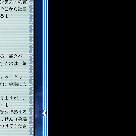
ンテストの賞
そこから話題
るよ！
る「紹介ペー
するのは、最
」や「グッ
ね。会場によ
りますが、こ
すよ！
等を持参する
ません（会場
つけてくださ