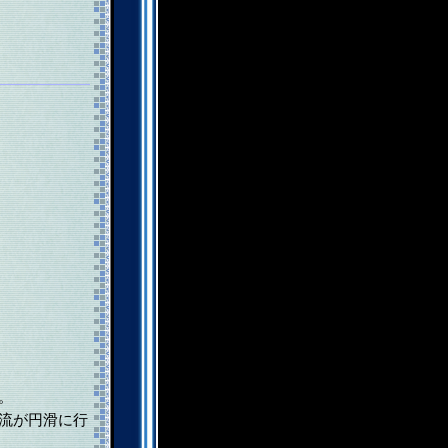
。
流が円滑に行