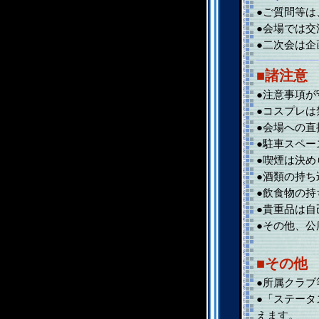
●ご質問等は
●会場では交
●二次会は企
■諸注意
●注意事項
●コスプレは
●会場への
●駐車スペ
●喫煙は決
●酒類の持ち
●飲食物の
●貴重品は
●その他、
■その他
●所属クラ
●「ステー
えます。