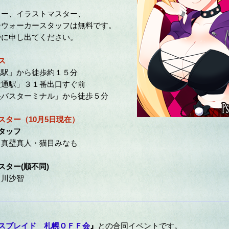
、イラストマスター、
ーカースタッフは無料です。
申し出てください。
ス
駅」から徒歩約１５分
通駅」３１番出口すぐ前
バスターミナル」から徒歩５分
スター（10月5日現在）
タッフ
真壁真人・猫目みなも
スター(順不同)
川沙智
スブレイド 札幌ＯＦＦ会
』
との合同イベントです。