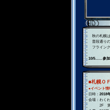
秋の札幌は
普段通りの
フライング
10/5……
■札幌Ｏ
●イベント情
日時：
2018
会場：わく
2F 第