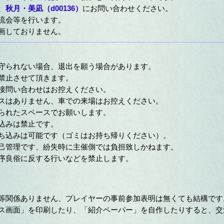
、
秋月・美凪（d00136）
にお問い合わせください。
流会等を行います。
画しておりません。
が守られない場合、退出を願う場合があります。
禁止させて頂きます。
直接問い合わせはお控えください。
ースはありません、車での来場はお控えください。
められたスペースでお願いします。
込みは禁止です。
持ち込みは可能です（ゴミはお持ち帰りください）。
自己管理です、紛失時に主催側では負担致しかねます。
公序良俗に反する行いなどを禁止します。
ブ等関係ありません、プレイヤーの事前参加表明は無くても結構です
タス画面」を印刷したり、「紹介ペーパー」を自作したりすると、交