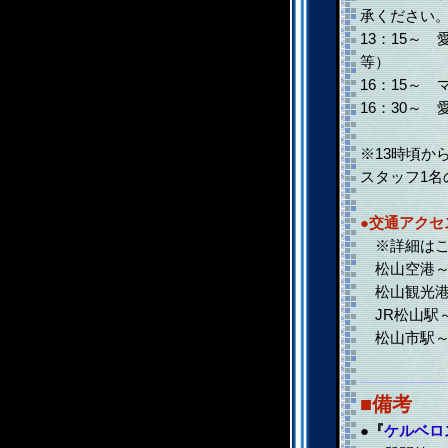
承ください
13：15～
等）
16：15～
16：30～
※13時頃か
スタッフ1
●交通アクセ
※詳細はこちら→ht
松山空港～ 
松山観光港～
JR松山駅～
松山市駅～
■備考
●
『
ケルベロ