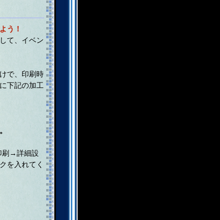
よう！
して、イベン
けで、印刷時
に下記の加工
。
印刷→詳細設
クを入れてく