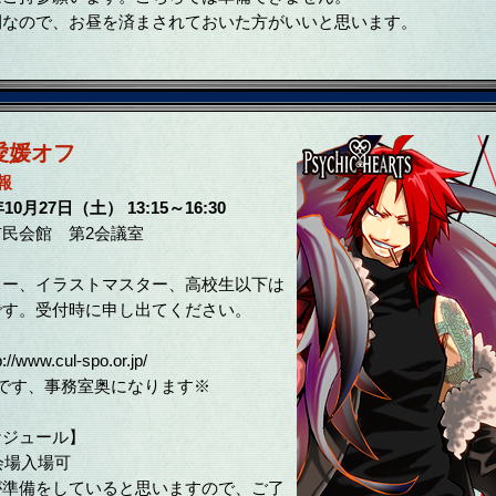
なので、お昼を済まされておいた方がいいと思います。
年愛媛オフ
報
年10月27日（土） 13:15～16:30
民会館 第2会議室
イラストマスター、高校生以下は
受付時に申し出てください。
/www.cul-spo.or.jp/
です、事務室奥になります※
ケジュール】
 会場入場可
が準備をしていると思いますので、ご了