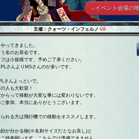
→イベント会場の
主催：
クォーツ・インフェルノ
やってきました。
う名のお茶会です。
フは小規模です、予めご了承ください。
PLさんよりMSさんのが多いです。
PLさんよっといで。
の人も大歓迎！
からって移動が大変な事には変わりないです。
ご参加、本当にありがとうございます。
られる方は飛行機での移動をオススメします。
顔が分かる物(※名刺サイズだとなお良し)と
ご持参願います。こちらでは準備できません。