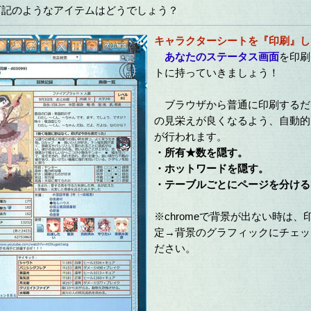
記のようなアイテムはどうでしょう？
キャラクターシートを『印刷』し
あなたのステータス画面
を印刷
トに持っていきましょう！
ブラウザから普通に印刷するだ
の見栄えが良くなるよう、自動的
が行われます。
・所有★数を隠す。
・ホットワードを隠す。
・テーブルごとにページを分ける
※chromeで背景が出ない時は、
定→背景のグラフィックにチェッ
ださい。