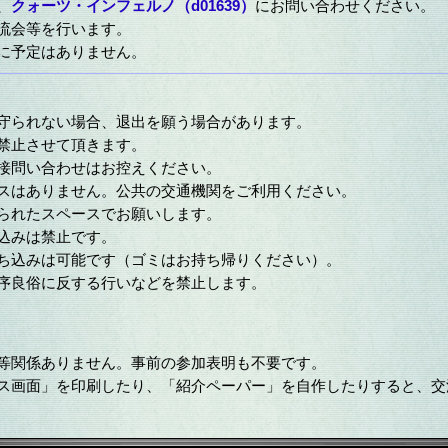
、
クォーツ・インフェルノ（d01639）
にお問い合わせください。
流会等を行います。
に予定はありません。
が守られない場合、退出を願う場合があります。
禁止させて頂きます。
直接問い合わせはお控えください。
ースはありません。公共の交通機関をご利用ください。
められたスペースでお願いします。
込みは禁止です。
持ち込みは可能です（ゴミはお持ち帰りください）。
公序良俗に反する行いなどを禁止します。
ブ等関係ありません。事前の参加表明も不要です。
タス画面」を印刷したり、「紹介ペーパー」を自作したりすると、交