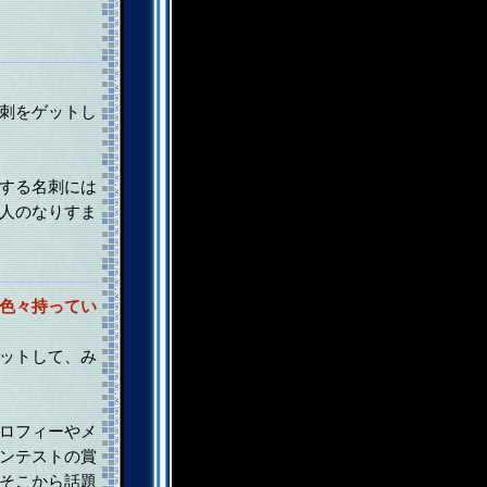
刺をゲットし
する名刺には
人のなりすま
色々持ってい
ットして、み
ロフィーやメ
ンテストの賞
そこから話題