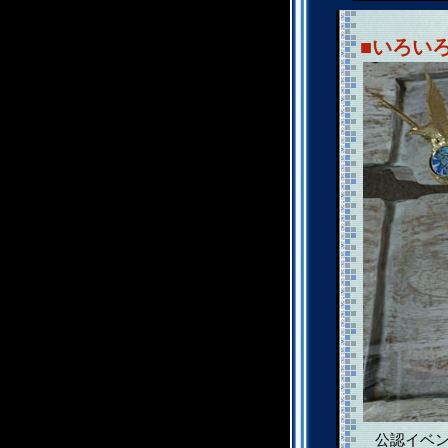
■いろい
公認イベン