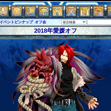
ピンナップ
オフ会
グラシャ
・ラボラス
グローバルジャスティス
2018年愛媛オフ
クハーツ
サイキックハーツ大戦
ド
ソロモン
ファイナル
バー
イベピン