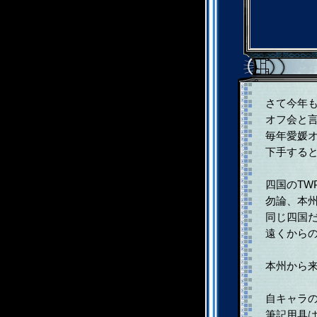
さて今年も
オフ会と言
毎年愛媛オ
下手すると
四国のTW
勿論、本州
同じ四国だ
遠くからの
本州から来
自キャラの
筆記用具は