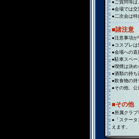
●ご質問等は
●会場では交
●二次会は特
■諸注意
●注意事項
●コスプレは
●会場への
●駐車スペ
●喫煙は決
●酒類の持ち
●飲食物の
●その他、
■その他
●所属クラ
●「ステー
えます。