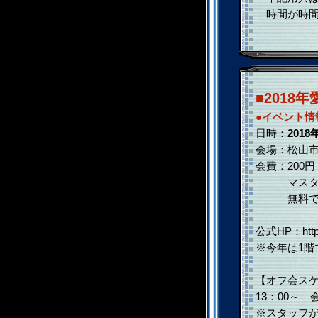
時間が時間
■2018
●イベント情
日時：
2018
会場：松山市
会費：200円
マスター、
無料です。
公式HP：http:/
※今年は1階
【オフ会ス
13：00～
※スタッフ