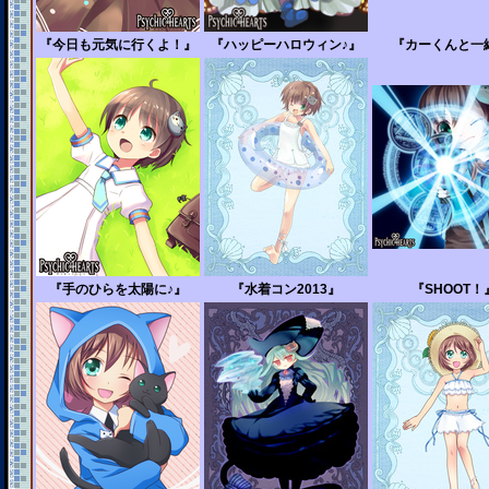
『今日も元気に行くよ！』
『ハッピーハロウィン♪』
『カーくんと一
『手のひらを太陽に♪』
『水着コン2013』
『SHOOT！