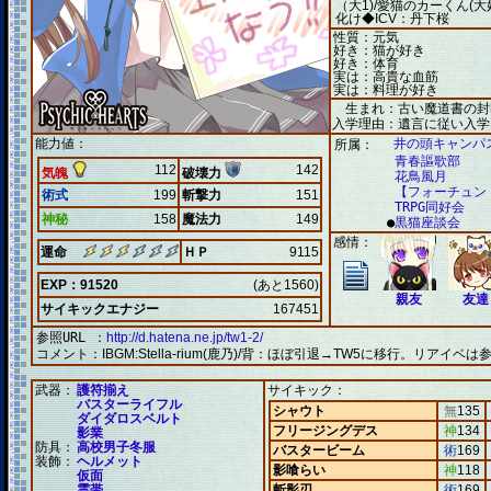
（大1)/愛猫のカーくん(
化け◆ICV：丹下桜
性質：元気
好き：猫が好き
好き：体育
実は：高貴な血筋
実は：料理が好き
生まれ：古い魔道書の封
入学理由：遺言に従い入学
能力値：
井の頭キャンパ
所属：
青春謳歌部
112
142
気魄
破壊力
花鳥風月
【フォーチュン
術式
199
斬撃力
151
TRPG同好会
神秘
158
魔法力
149
●
黒猫座談会
感情：
運命
ＨＰ
9115
EXP：91520
(あと1560)
親友
友達
サイキックエナジー
167451
参照URL ：
http://d.hatena.ne.jp/tw1-2/
コメント：
IBGM:Stella-rium(鹿乃)/背：ほぼ引退→TW5に移行。リアイベは
武器：
護符揃え
サイキック：
バスターライフル
シャウト
無
135
ダイダロスベルト
フリージングデス
神
134
影業
防具：
高校男子冬服
バスタービーム
術
169
装飾：
ヘルメット
影喰らい
神
118
仮面
霊帯
斬影刃
術
169