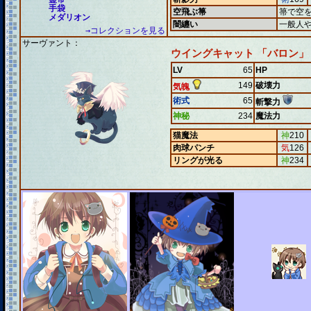
手袋
空飛ぶ箒
箒で空
メダリオン
闇纏い
一般人
→コレクションを見る
サーヴァント：
ウイングキャット 「バロン」
LV
65
HP
149
破壊力
気魄
術式
65
斬撃力
神秘
234
魔法力
猫魔法
神
210
肉球パンチ
気
126
リングが光る
神
234