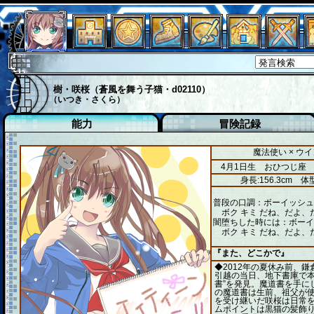
樹・咲桜（蒼風を舞う子猫・d02110）
（いつき・さくら）
能力
冒険記録
魔法使い × ウ
4月1日生 おひつじ座
身長:156.3cm
体型
普段の口調：ボーイッシュ
ボク キミ だね、だよ、
闇堕ちした時には：ボーイ
ボク キミ だね、だよ、
『また、どこかで』
◆2012年の夏休み前、
引越の当日、地下書庫で本
書”を発見。魔道書を手に
の魔道書は生前、祖父が
を受け継いだ咲桜は日常
ムポイントは黒猫の髪飾り