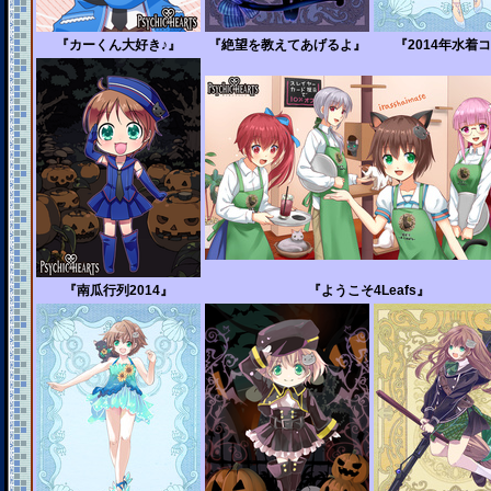
『カーくん大好き♪』
『絶望を教えてあげるよ』
『2014年水着
『南瓜行列2014』
『ようこそ4Leafs』