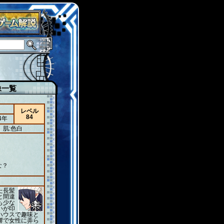
像一覧
レベル
84
4年
肌:色白
な？
た長髪
と間違
も少な
いが印
ハウスで趣味と
響で女性に弄ら