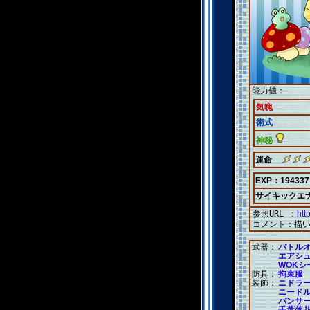
能力値：
気魄
術式
神秘
運命
EXP：194337
サイキックエ
参照URL ：
htt
コメント：
描
武器：
バトル
エアシ
WOKシ
防具：
拘束服
装飾：
ニドラ
ニード
パンサ