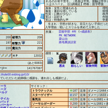
れるのが若干苦手。（色香は平気、接触は苦手
トはスペード。【口調補足】呼称：苗字呼捨
身体：女性と間違われる
理性
服装：素顔を隠している
狡猾
性質：口数が少ない
秩序
実は：話好き
作戦
実は：特徴的な声
学業
生まれ：空想が好きな、目立たない子供だっ
入学理由：戦いとスリルを求めて入学した
芸能学部 4年
(
→成績表
)
所属：
PK NETWORK
200
破壊力
208
梁山泊
路地裏談話室
197
221
斬撃力
220
魔法力
209
感情：
ＨＰ
12032
(あと6083)
悪友
頼もしい
冒険仲間
冒険
ナジー
141767087
p://rute00.exblog.jp/i10/
いていただいた絵師様に感謝を。連れ出しも感謝だよ。
オーラ
サイキック：
ューズ
トラウナックル
神
187
近単
ダメージ1444
ールド
スターゲイザー
術
157
近単
ダメージ1633
ーテイル
集気法
神
220
近単
ヒール1681＋
ルパッド
ソーサルガーダー
気
200
近単
ヒール1681＋
ーパーカー