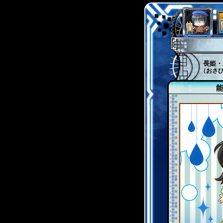
長姫・
（おさ