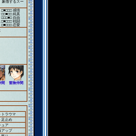
）象徴するスー
 □■□□□ 感情
 □□■□□ 純真
 □□□■□ 自由
 □■□□□ 戦闘
 □■□□□ 恋愛
た
仲間
冒険仲間
＋トラウマ
＋足止め
キュア
盾アップ