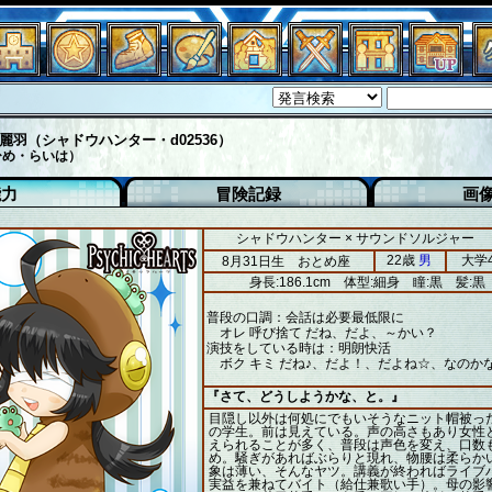
麗羽（シャドウハンター・d02536）
ひめ・らいは）
能力
冒険記録
画
シャドウハンター × サウンドソルジャー
22歳
男
大学
8月31日生 おとめ座
身長:186.1cm
体型:細身
瞳:黒
髪:黒
普段の口調：会話は必要最低限に
オレ 呼び捨て だね、だよ、～かい？
演技をしている時は：明朗快活
ボク キミ だね♪、だよ！、だよね☆、なのか
『さて、どうしようかな、と。』
目隠し以外は何処にでもいそうなニット帽被っ
の学生。前は見えている。声の高さもあり女性
えられることが多く、普段は声色を変え、口数
め。騒ぎがあればぶらりと現れ、物腰は柔らか
象は薄い、そんなヤツ。講義が終わればライブ
実益を兼ねてバイト（給仕兼歌い手）。母の影