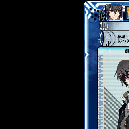
柩城・
（ひつ