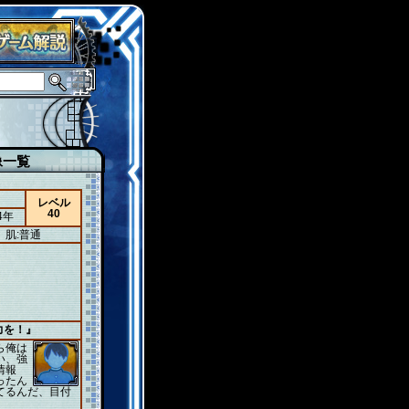
像一覧
レベル
40
4年
肌:普通
力を！』
ら俺は
い、強
情報
ったん
てるんだ、目付