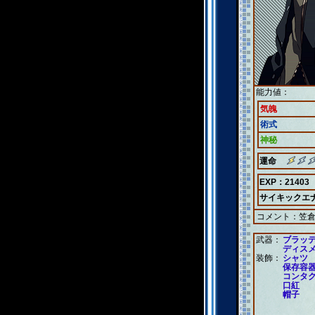
能力値：
気魄
術式
神秘
運命
EXP：21403
サイキックエ
コメント：
笠
武器：
ブラッ
ディス
装飾：
シャツ
保存容
コンタ
口紅
帽子