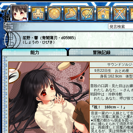
笙野・響（青闇薄刃・d05985）
（しょうの・ひびき）
能力
冒険記録
サウンドソルジャ
9月22日生 おとめ座
身長:162.9cm
体型
普段の口調：見た目はお嬢
わたし あなた、～さん 
戦闘中は：冷静冷酷
わたし あなた、呼び捨て
『祝！ 160cm－！』
音楽一家の一人娘として
つけた淫魔に家族ごと攫
●淫魔の館から脱走を図っ
めに捕らえられて消息不明
は、両親捜しと淫魔の殲滅
見えるが、実は情熱家で可