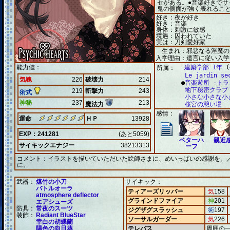
セがある。●音楽好きでサ
鬼の側面が強く表れるこ
好き：夜が好き
好き：音楽
身体：刺激に敏感
境遇：囚われていた
実は：刀剣愛好家
生まれ：邪悪なる淫魔の
入学理由：遺言に従い入学
能力値：
建築学部 1年
(
所属：
Le jardin se
気魄
226
破壊力
214
●
音楽遊所 -トラ
地下秘密クラブ
219
斬撃力
243
術式
小さな小さな小
神秘
237
213
魔法力
桜宮の憩い場
感情：
運命
ＨＰ
13928
EXP：241281
(あと5059)
ベターハ
親近
サイキックエナジー
38213313
ーフ
コメント：
イラストを描いていただいた絵師さまに、めいっぱいの感謝を。
に。
武器：
煤竹の小刀
サイキック：
バトルオーラ
ティアーズリッパー
気
158
atmosphere deflector
グラインドファイア
神
201
エアシューズ
防具：
常夜のスーツ
ジグザグスラッシュ
術
197
装飾：
Radiant BlueStar
ソーサルガーダー
気
226
幸白の胡蝶蘭
陽色の向日葵
テレパス
周囲の