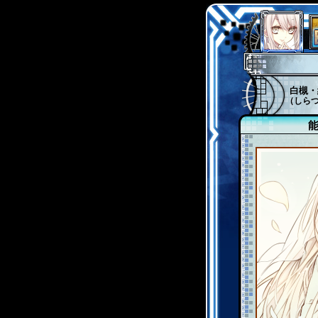
白槻・
（しら