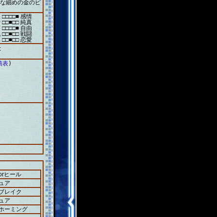
ルな細めの金のピ
 □□□□■ 感情
 □□■□□ 純真
 □□□□■ 自由
 □□■□□ 戦闘
 □□■□□ 恋愛
た
績表
)
orヒール
ュア
＋ブレイク
ュア
＋ホーミング