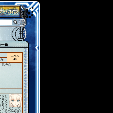
像一覧
レベル
38
1年
肌:色白
に反し
に見え
、むか
落ち込
/人が何かして
いるのが好き//