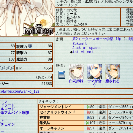
←手の小指に姉（d10073）とお揃いのシンプ
ンキーリング
服装：白で統一
理性
性質：クール
狡猾
好き：花が好き
秩序
好き：話好き
作戦
実は：ゲームが好き
学業
生まれ：物心ついた時から光は常に側にあっ
入学理由：遺言に従い入学した
第2モータースポーツ学部 1年
(
→成
所属：
Zukunft
68
86
破壊力
Jack of spades
●
toi_et_moi
77
斬撃力
87
107
魔法力
89
感情：
ＨＰ
4654
(あと236)
白花姉妹
ウマが合
癒される
ナジー
51383
う
p://twitter.com/wanko_12s
オーラ
サイキック：
イドソード
ジャッジメントレイ
神
80
遠単
ダメージ553＋
アルロッド
セイクリッドウインド
気
68
遠列
ヒール179＋キ
ー系アルバイト制服
ン
神霊剣
術
53
近単
ダメージ840
ット
集気法
神
107
近単
ヒール679＋キ
ブチェイン
オーラキャノン
気
57
遠単
ダメージ591
ィー