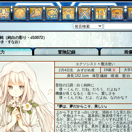
純（純白の彩り・d10072）
つき・すなお）
能力
冒険記録
画
エクソシスト × 魔法使い
19歳
女
大学
2月4日生 みずがめ座
身長:152.1cm
体型:繊細
瞳:銀
髪:白
普段の口調：白く純粋に
僕 ～くん だ、だね、だろう、だよね？
機嫌が良くなると：花々へ、愛しさを
僕 ～くん だね、だよ、だよね、なのかな？
『夢は、夢だからこそ、美しい』
上から下までまっ白い少女。清純そうな見た目
て、中身はクール。基本的に無表情で冷たそう
るが、楽しかったり嬉しかったりすれば笑うし
つくことがあれば怒るし、悲しいことがあれば
んだり泣いたりする。意外と素直な一面がある。
いるところや、人が作ったりしたものなどを見て