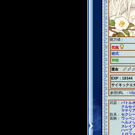
能力値：
気魄
術式
神秘
運命
EXP：18344
サイキックエ
参照URL ：
htt
武器：
バトル
クルセ
マテリ
防具：
セクシ
装飾：
ワッペ
ヘルメ
スレイ
ハーブ
トロフ