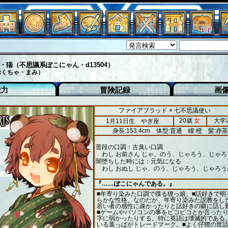
・猯（不思議系ぽこにゃん・d13504）
ぷくちゃ・まみ）
能力
冒険記録
画
ファイアブラッド × 七不思議使い
20歳
女
大学
1月11日生 やぎ座
身長:153.4cm
体型:普通
瞳:橙
髪:赤茶
普段の口調：古臭い口調
わし お前さん じゃ、のう、じゃろう、じゃろ
闇堕ちした時には：元気になる
わし おぬし じゃ、のう、じゃろう、じゃろう
『……ぽこにゃんである。』
■年寄り染みた口調で喋る狸っ娘。■話好きで明
らかな性格。なのだが、年寄り染みた説教をし
若い者の感性に疎かったりと話好きの癖に話し
■ゲームやパソコンの事をピコピコとか言った
字に弱かったりする。特に英語は壊滅的である
いる葉っぱがトレードマーク。■よく仔狸の世