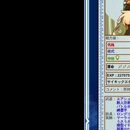
能力値：
気魄
術式
神秘
運命
EXP：227075
サイキックエ
コメント：
所
武器：
エアシ
殺人注
バトル
縛霊手
防具：
ロング
装飾：
マーラ
うさう
狸型イ
萌葱の