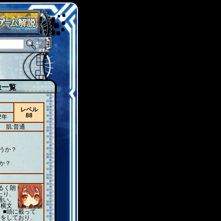
像一覧
レベル
88
2年
肌:普通
うか？
か？
るく朗
たり、
難い。
り横文
。■頭に載って
話をしており、