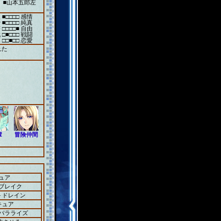
。■山本五郎左
 ■□□□□ 感情
 ■□□□□ 純真
 □□□□■ 自由
 □■□□□ 戦闘
 □□■□□ 恋愛
れた
輩
冒険仲間
ュア
＋ブレイク
＋ドレイン
キュア
＋パラライズ