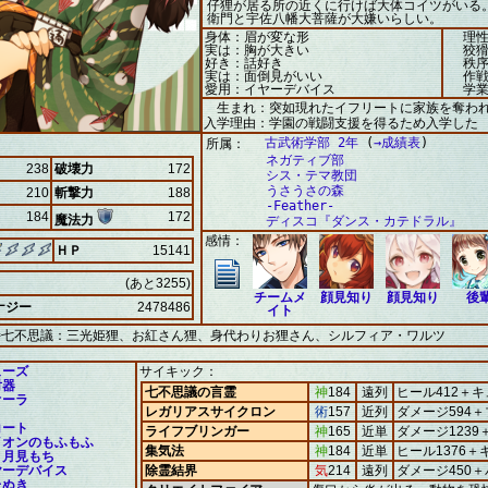
仔狸が居る所の近くに行けば大体コイツがいる
衛門と宇佐八幡大菩薩が大嫌いらしい。
身体：眉が変な形
理性
実は：胸が大きい
狡猾
好き：話好き
秩序
実は：面倒見がいい
作戦
愛用：イヤーデバイス
学業
生まれ：突如現れたイフリートに家族を奪わ
入学理由：学園の戦闘支援を得るため入学した
古武術学部 2年
(
→成績表
)
所属：
ネガティブ部
238
破壊力
172
シス・テマ教団
うさうさの森
210
斬撃力
188
-Feather-
184
172
魔法力
ディスコ『ダンス・カテドラル』
感情：
ＨＰ
15141
(あと3255)
チームメ
顔見知り
顔見知り
後
ナジー
2478486
イト
持七不思議：三光姫狸、お紅さん狸、身代わりお狸さん、シルフィア・ワルツ
ューズ
サイキック：
射器
七不思議の言霊
神
184
遠列
ヒール412＋キ
オーラ
レガリアスサイクロン
術
157
近列
ダメージ594
コート
ライフブリンガー
神
165
近単
ダメージ1239
イオンのもふもふ
集気法
神
184
近単
ヒール1376＋
さ月見もち
ヤーデバイス
除霊結界
気
214
遠列
ダメージ450
たぬき