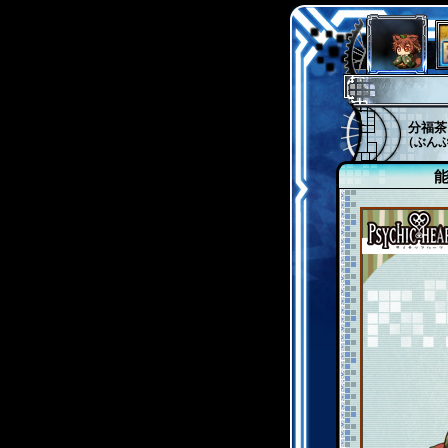
分福茶
（ぶん