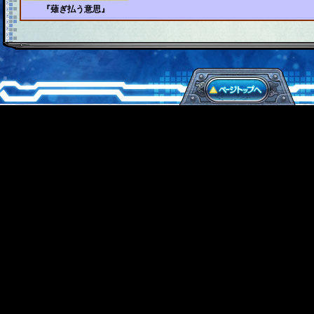
『薙ぎ払う意思』