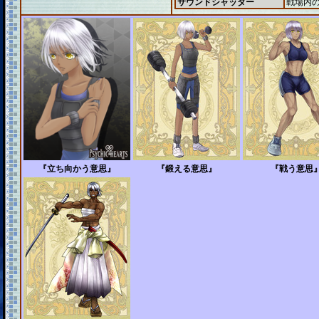
サウンドシャッター
戦場内
『立ち向かう意思』
『鍛える意思』
『戦う意思