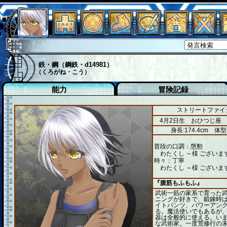
鉄・鋼（鋼鉄・d14981）
（くろがね・こう）
能力
冒険記録
ストリートファイタ
4月2日生 おひつじ座
身長:174.4cm
体型
普段の口調：慇懃
わたくし ～様 ございま
時々：丁寧
わたくし ～様 ございま
『腹筋もふもふ』
武術一筋の家系で育った
ニングが好きで、鍛錬時
イトパンツ、パワーアン
る。魔法使いでもあるが
器は全般的に使える。い
な武術家。一度荒修行の