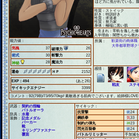
ほど力に焦がれている。腹
性質：ストイック
好き：特訓好き
性質：求道者
性質：努力家
身体：極端に黒い肌
生まれ：常軌を逸した修
入学理由：闇堕ちから救わ
能力値：
歓楽街の肉体職 
所属：
大帝都草野球ク
気魄
37
26
破壊力
術式
30
斬撃力
22
28
魔法力
27
神秘
感情：
運命
ＨＰ
2152
EXP：494
(あと26)
戦友
ステ
サイキックエナジー
3399
コメント：
92(79B)/73/95/70kg// 素敵過ぎる筋肉でございます。絵師様LOV
武器：
契約の指輪
サイキック：
バトルオーラ
抗雷撃
術
24
防具：
水着
鋼鉄拳
気
33
装飾：
記念メダル
パーカー
制約の弾丸
神
23
靴
閃光百裂拳
術
24
キリングファスナー
覆面
バトルリミッター
手加減