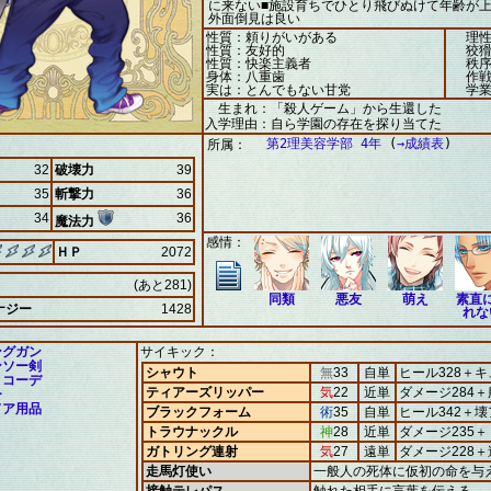
に来ない■施設育ちでひとり飛びぬけて年齢が
外面倒見は良い
性質：頼りがいがある
理性
性質：友好的
狡猾
性質：快楽主義者
秩序
身体：八重歯
作戦
実は：とんでもない甘党
学業
生まれ：「殺人ゲーム」から生還した
入学理由：自ら学園の存在を探り当てた
第2理美容学部 4年
(
→成績表
)
所属：
32
破壊力
39
35
斬撃力
36
34
36
魔法力
感情：
ＨＰ
2072
(あと281)
同類
悪友
萌え
素直
ナジー
1428
れな
ングガン
サイキック：
ンソー剣
シャウト
無
33
自単
ヒール328＋キ
トコーデ
ティアーズリッパー
気
22
近単
ダメージ284
ー
ドア用品
ブラックフォーム
術
35
自単
ヒール342＋
トラウナックル
神
28
近単
ダメージ235
ガトリング連射
気
27
遠単
ダメージ228＋
走馬灯使い
一般人の死体に仮初の命を与