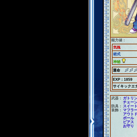
能力値：
気魄
術式
神秘
運命
EXP：1859
サイキックエ
武器：
ガトリ
チェー
防具：
スイー
装飾：
マフラ
アウト
ボール
ピアス
お守り