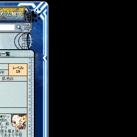
像一覧
レベル
19
4年
肌:色白
■サッ
■慣れ
化。粗
。チラ
、踵を履き潰し
昧であまり学校