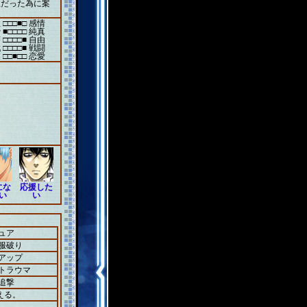
上だった為に案
 □□□■□ 感情
 ■□□□□ 純真
 □□□□■ 自由
 □□□□■ 戦闘
 □□■□□ 恋愛
にな
応援した
い
い
ュア
＋服破り
壊アップ
＋トラウマ
追撃
える。