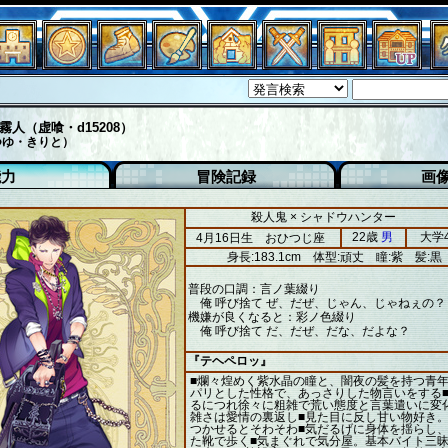
霧人（虚喰・d15208）
つゆ・きりと）
能力
冒険記録
画
殺人鬼 × シャドウハンター
22歳
男
大学
4月16日生 おひつじ座
身長:183.1cm
体型:頑丈
瞳:紫
髪:黒
普段の口調：言ノ葉綴り
俺 呼び捨て ぜ、だぜ、じゃん、じゃねぇの？
機嫌が良くなると：彩ノ色綴り
俺 呼び捨て だ、だぜ、だな、だよな？
『テヘペロッ』
■爛々煌めく紫水晶の瞳と、闇夜の髪を持つ青年
パリとした性格で、あっさりした物言いをする
るにつれ徐々に粗雑で荒い態度と言葉遣いに変
雑さは愛情の裏返し■見た目に反し甘い物好き
つかせるとそわそわ■気だるげに身体を揺らし
た靴で歩く■気まぐれで気分屋。基本バイト三