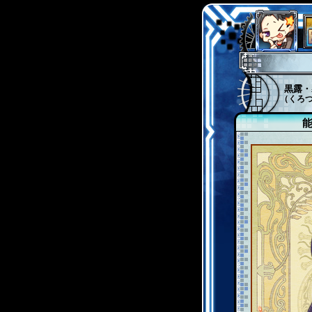
黒露・
（くろ