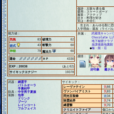
傷跡：左眼を通る傷
愛用：スケートボード
服装：アクティブ
好き：料理が好き
実は：朴念仁
生まれ：あらゆる獣に恐
入学理由：親友（ライバル
能力値：
武蔵境キャンパ
所属：
Chocolate Li
気魄
83
破壊力
62
地下秘密クラブ
放課後路地裏館
43
斬撃力
60
術式
●
極・限・荘
神秘
79
60
魔法力
感情：
運命
ＨＰ
4330
EXP：20038
(あと62)
好印象
癒され
サイキックエナジー
19378
武器：
縛霊手
サイキック：
バトルオーラ
レーヴァテイン
気
66
手裏剣甲
ヴァンパイアミスト
気
83
防具：
中学男子夏服
装飾：
包帯
閃光百裂拳
術
34
ドリンク
除霊結界
気
74
ブーツ
レインコート
縛霊撃
気
70
フルフェイス
クリエイトファイア
傷口か