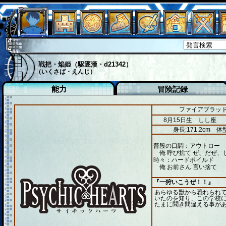
戦把・焔姫（駆逐漢・d21342）
（いくさば・えんじ）
能力
冒険記録
ファイアブラッド
8月15日生 しし座
身長:171.2cm
体型
普段の口調：アウトロー
俺 呼び捨て ぜ、だぜ、
時々：ハードボイルド
俺 お前さん 言い捨て
『一狩いこうぜ！！』
あらゆる獣から恐れられ
いたのを知り、この学校
たまに聞き間違える事が