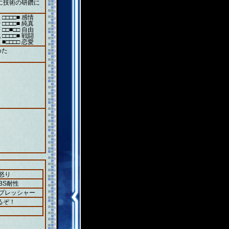
に技術の研鑽に
 □□□□■ 感情
 □□□□■ 純真
 □□■□□ 自由
 □□□□■ 戦闘
 ■□□□□ 恋愛
めた
怒り
BS耐性
＋プレッシャー
るぞ！