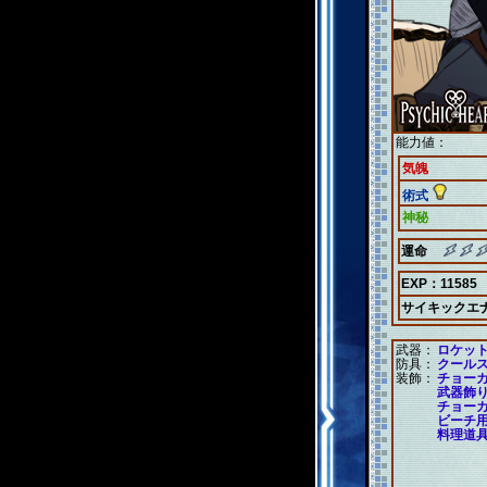
能力値：
気魄
術式
神秘
運命
EXP：11585
サイキックエ
武器：
ロケッ
防具：
クール
装飾：
チョー
武器飾
チョー
ビーチ
料理道