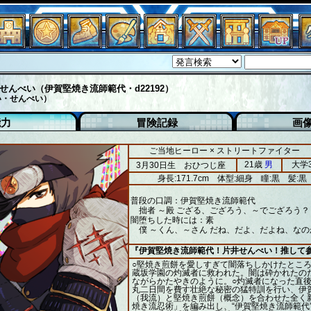
せんべい（伊賀堅焼き流師範代・d22192）
い・せんべい）
能力
冒険記録
画
ご当地ヒーロー × ストリートファイター
21歳
男
大学
3月30日生 おひつじ座
身長:171.7cm
体型:細身
瞳:黒
髪:黒
普段の口調：伊賀堅焼き流師範代
拙者 ～殿 ござる、ござろう、～でござろう？
闇堕ちした時には：素
僕 ～くん、～さん だね、だよ、だよね、なの
『伊賀堅焼き流師範代！片井せんべい！推して
○堅焼き煎餅を愛しすぎて闇落ちしかけたとこ
蔵坂学園の灼滅者に救われた。闇は砕かれたの
ながらかたやきのように。○灼滅者になった直
丸二日間を費す壮絶な秘密の猛特訓を行い、伊
（我流）と堅焼き煎餅（概念）を合わせた全く
焼き流忍術」を編み出し、“伊賀堅焼き流師範代