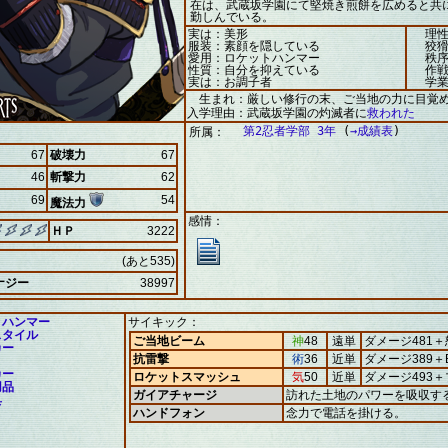
在は、武蔵坂学園にて堅焼き煎餅を広めると共
勤しんでいる。
実は：美形
理性
服装：素顔を隠している
狡猾
愛用：ロケットハンマー
秩序
性質：自分を抑えている
作戦
実は：お調子者
学業
生まれ：厳しい修行の末、ご当地の力に目覚
入学理由：武蔵坂学園の灼滅者に
救われた
第2忍者学部 3年
(
→成績表
)
所属：
67
破壊力
67
46
斬撃力
62
69
54
魔法力
感情：
ＨＰ
3222
(あと535)
ナジー
38997
トハンマー
サイキック：
スタイル
ご当地ビーム
神
48
遠単
ダメージ481＋
カー
抗雷撃
術
36
近単
ダメージ389＋
り
カー
ロケットスマッシュ
気
50
近単
ダメージ493
用品
ガイアチャージ
訪れた土地のパワーを吸収す
具
ハンドフォン
念力で電話を掛ける。