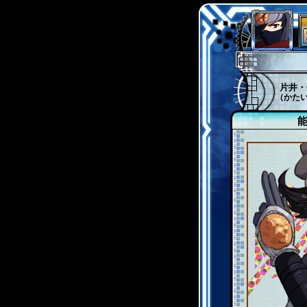
片井・
（かた