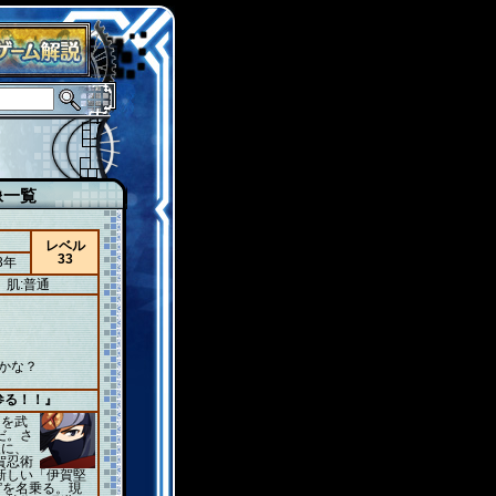
像一覧
レベル
33
3年
肌:普通
かな？
参る！！』
ろを武
だ。さ
後に、
賀忍術
新しい「伊賀堅
”を名乗る。現